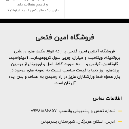
Hardcore
و ترمیم عضلات دارد
حاوی یک ماتریکس اسید لینولئیک
محصولی مناسب برای عضله سازی ،
مزدوج (CLA) است که به رشد
افزایش توان عضلات و کمک به
عضلات کمک می کند
چربی سوزی می باشد
پودر قوی BCAA ما سطوح استقامت
حاوی 12000 میلی گرم ( 12 گرم )
را برای حمایت از عملکرد ورزشی
فروشگاه امین فتحی
پروتئین آمینو اسید می باشد و از
افزایش می دهد
این حیث در رده قوی ترین و با
BCAA از ترمیم و بازسازی عضلات
کیفیت ترین آمینو اسید های جهان
برای کمک به ریکاوری بعد از تمرین
فروشگاه آنلاین امین فتحی با ارائه انواع مکمل های ورزشی
قرار می گیرد
پشتیبانی می کند
پروتئینه، ویتامینه و مینرال، چربی سوز، کربوهیدارت، آمینواسید،
دارای کلسیم 34 میلی گرم
30سرو (سایز کوچک)
گلوتامین، کراتین و … به صورت کاملا اصل و اورجینال از بهترین
سدیم 20 میلی گرم
برندهای روز دنیا با قیمت مناسب نسبت به نمونه های موجود در
فیبر رژیمی 0.4 گرم 0.5 گرم سدیم
بازار همراه شما ورزشکاران عزیز در راه رسیدن به اهداف و بدن ایده
325عدد گپسول
آل تان است.
اطلاعات تماس
شماره تماس و پشتیبانی واتساپ: 09381886857
آدرس: استان هرمزگان، شهرستان بندرعباس