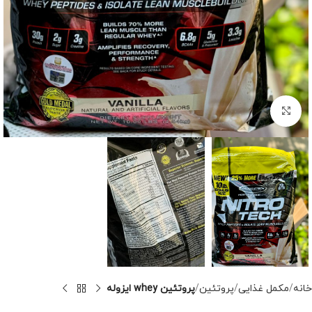
برای بزرگنمایی کلیک کنید
خانه
مکمل غذایی
پروتئین
پروتئین whey ایزوله