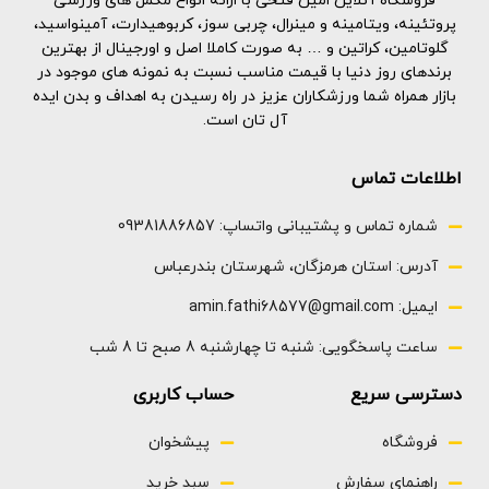
فروشگاه آنلاین امین فتحی با ارائه انواع مکمل های ورزشی
سنتز و بازیابی بهتر پروتئین عضلات
قدرت و بهبود ریکاوری برای مردان و
پروتئینه، ویتامینه و مینرال، چربی سوز، کربوهیدارت، آمینواسید،
است
زنان است
گلوتامین، کراتین و … به صورت کاملا اصل و اورجینال از بهترین
جذب سریع و هضم آسان
1.8 کیلو گرم
برندهای روز دنیا با قیمت مناسب نسبت به نمونه های موجود در
Nitro-Tech Whey Gold از فرآیند
بازار همراه شما ورزشکاران عزیز در راه رسیدن به اهداف و بدن ایده
میکروفیلتراسیون سرد عالی استفاده
آل تان است.
می کند تا پودر پروتئین آب پنیر با
کیفیت بالاتری را به شما بدهد
2کبلو گرم
اطلاعات تماس
شماره تماس و پشتیبانی واتساپ: 09381886857
آدرس: استان هرمزگان، شهرستان بندرعباس
ایمیل: amin.fathi68577@gmail.com
ساعت پاسخگویی: شنبه تا چهارشنبه 8 صبح تا 8 شب
دسترسی سریع
حساب کاربری
فروشگاه
پیشخوان
راهنمای سفارش
سبد خرید