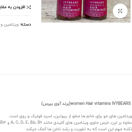
افزودن به مقا
برای بزرگنمایی کلیک کنید
دسته:
ویتامین و 
women Hair vitamins IVYBEARS(برند آوی بیرس)
ویتامین های مو برای خانم ها مملو از بیوتین، اسید فولیک و روی است
علاوه بر این، خرس حاوی ویتامین های کلیدی مانند A، C، D، E، B5، B6 و B12 است که موهای زیبا، درخشان و قوی را تضمین می کند و به رشد سریع موی سالم کمک می کند
نکته مهم این است که به تقویت و رشد ناخن ها کمک میکند