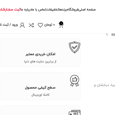
ثبت سفـارشا
صفحه اصلی
فروشگاه
برندها
تخفیفات
تماس با ما
درباره ما
0
0
تومان
ورود / ثبت نا
امکان خریدی معتبر
از برترین سایت های دنیا
A، C، D،  و B12 است که موهای زیبا، درخشان و
سطح کیفی محصول
کاملا اورجینال