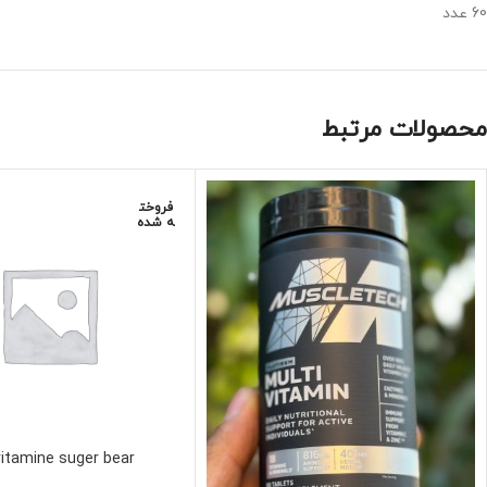
60 عدد
محصولات مرتبط
فروخت
ه شده
vitamine suger bear