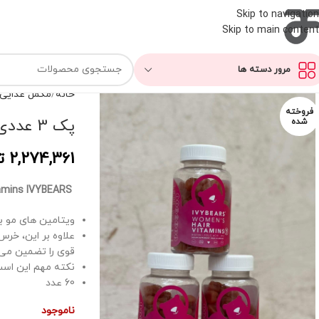
Skip to navigation
Skip to main content
مرور دسته ها
خانه
مکمل غذایی
فروخته
پک 3 عددی پاستیل تقویتی مو (مخصوص خانم ها)
شده
2,274,361
ت
women Hair vitamins IVYBEARS(برند آوی بیرس)
ویتامین های مو بر
قوی را تضمین می
نکته مهم این است
60 عدد
ناموجود