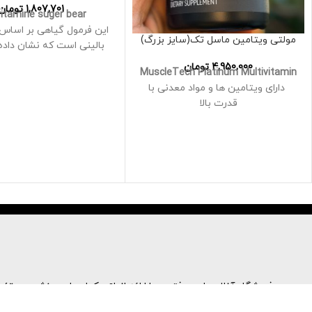
1,807,701
تومان
vitamine suger bear
این فرمول گیاهی بر اساس
مولتی ویتامین ماسل تک(سایز بزرگ)
بالینی است که نشان داده
مواد به بهبود سلامت م
4,950,000
تومان
MuscleTech Platinum Multivitamin
کنند
دارای ویتامین ها و مواد معدنی با
قدرت بالا
هر وعده 18 ویتامین و مواد معدنی
شامل 100٪ یا بیشتر از نیاز روزانه شما
اسید پانتوتنیک، ید، روی
به ویتامین های A، C، E، B6 و B12 را
اینوزیتول
تامین می کند
بدون ژلاتین بدون لبنیات 
حاوی ویتامین C برای حمایت از
بدون عوارض جانب
سیستم ایمنی است
فروشگاه آنلاین امین فتحی با ارائه انواع مکمل های ورزشی پروتئینه
قیمت مناسب نسبت به نمون