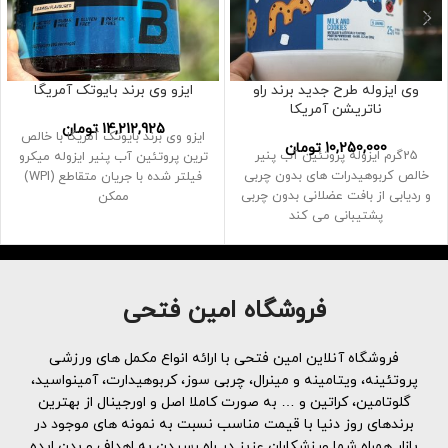
وی ایزوله طرح جدید برند راو
ایزو وی برند بایوتک آمریگا
ناتریشن آمریکا
14,212,925
تومان
ایزو وی برند بایوتک آمریگا با خالص
10,250,000
تومان
25گرم ایزوله پروتئین آب پنیر
ترین پروتئین آب پنیر ایزوله میکرو
خالص کربوهیدرات های بدون چربی
فیلتر شده با جریان متقاطع (WPI)
و ردیابی از بافت عضلانی بدون چربی
ممکن
پشتیبانی می کند
فروشگاه امین فتحی
فروشگاه آنلاین امین فتحی با ارائه انواع مکمل های ورزشی
پروتئینه، ویتامینه و مینرال، چربی سوز، کربوهیدارت، آمینواسید،
گلوتامین، کراتین و … به صورت کاملا اصل و اورجینال از بهترین
برندهای روز دنیا با قیمت مناسب نسبت به نمونه های موجود در
بازار همراه شما ورزشکاران عزیز در راه رسیدن به اهداف و بدن ایده