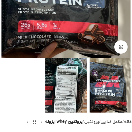
برای بزرگنمایی کلیک کنید
خانه
مکمل غذایی
پروتئین
پروتئین whey ایزوله