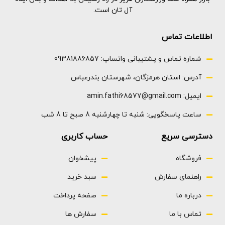
آل تان است.
اطلاعات تماس
شماره تماس و پشتیبانی واتساپ: 09381886857
آدرس: استان هرمزگان، شهرستان بندرعباس
ایمیل: amin.fathi68577@gmail.com
ساعت پاسخگویی: شنبه تا چهارشنبه 8 صبح تا 8 شب
دسترسی سریع
حساب کاربری
فروشگاه
پیشخوان
راهنمای سفارش
سبد خرید
درباره ما
صفحه پرداخت
تماس با ما
سفارش ها