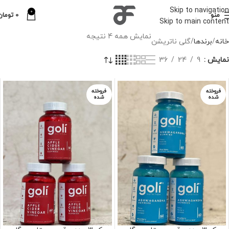
Skip to navigation
0
منو
0
تومان
Skip to main content
نمایش همه 4 نتیجه
خانه
برندها
گلی ناتریشن
نمایش
9
24
36
فروخته
فروخته
شده
شده