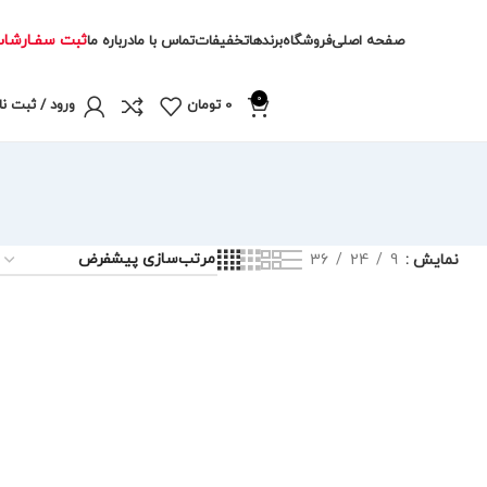
ثبت سفـارشا
صفحه اصلی
فروشگاه
برندها
تخفیفات
تماس با ما
درباره ما
0
0
تومان
ورود / ثبت نا
نمایش
9
24
36