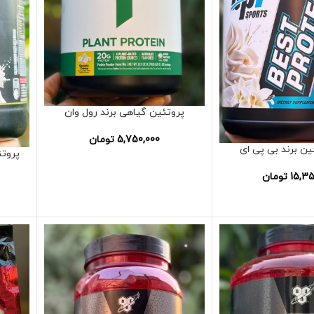
پروتئین گیاهی برند رول وان
5,750,000
تومان
ن برند بی پی ای
پروتئ
15,35
تومان