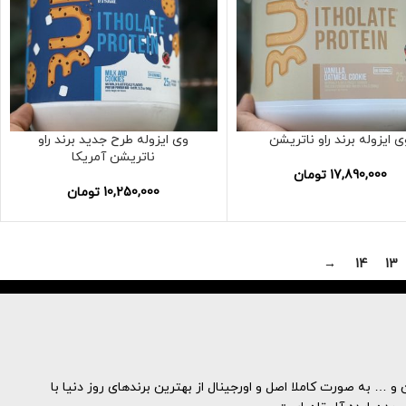
ی ایزوله برند راو ناتریشن
وی ایزوله طرح جدید برند راو
ناتریشن آمریکا
17,890,000
تومان
10,250,000
تومان
→
14
13
و … به صورت کاملا اصل و اورجینال از بهترین برندهای روز دنیا با