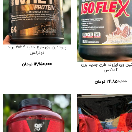
پروتئین وی طرح جدید 2024 برند
نوترکس
12,950,000
تومان
ین وی ایزوله طرح جدید برن
آلمکس
24,850,000
تومان