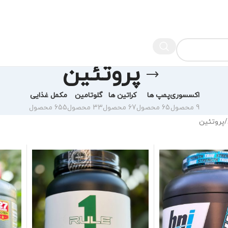
پروتئین
اکسسوری
پمپ ها
کراتین ها
گلوتامین
مکمل غذایی
9 محصول
65 محصول
67 محصول
33 محصول
655 محصول
پروتئین