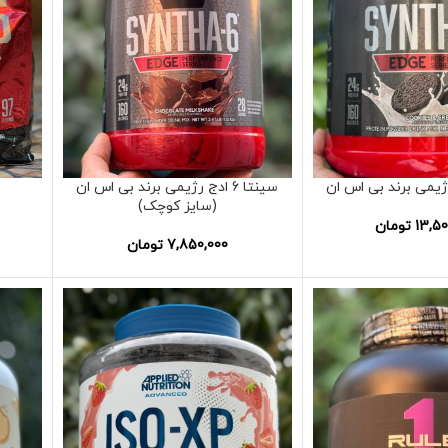
سینتا 6 ادج رژیمی برند بی اس ان
(سایز کوچک)
13,50
تومان
7,850,000
تومان