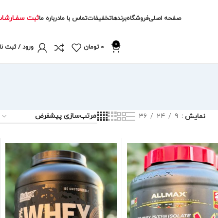
ثبت سفـارشا
صفحه اصلی
فروشگاه
برندها
تخفیفات
تماس با ما
درباره ما
0
0
تومان
ورود / ثبت نا
نمایش
9
24
36