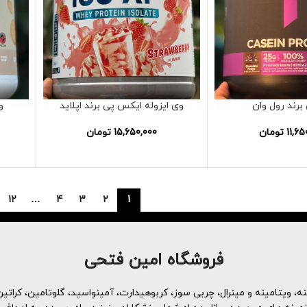
برند رول وان
وی ایزوله ایکس پی برند اپلاید
و
11,65
تومان
15,650,000
تومان
12
…
4
3
2
1
فروشگاه امین فتحی
، ویتامینه و مینرال، چربی سوز، کربوهیدارت، آمینواسید، گلوتامین، کراتین 