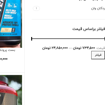
ردکان وان
1
فیلتر براساس قیمت
قیمت:
734,500 تومان
—
24,850,000 تومان
بست پروتئی
فیلتر
0,000