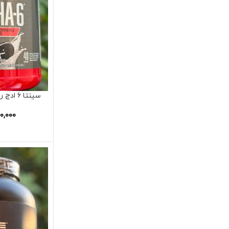
سینتا 6 ادج رژیمی برند بی اس ان
0,000