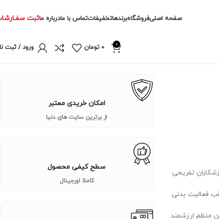
ثبت سفـارشا
صفحه اصلی
فروشگاه
برندها
تخفیفات
تماس با ما
درباره ما
0
0
تومان
ورود / ثبت نا
امکان خریدی معتبر
از برترین سایت های دنیا
سطح کیفی محصول
زشکاران تفریحی
کاملا اورجینال
کاهش عواقب فعالیت بدنی
ن منظم ارزشمند