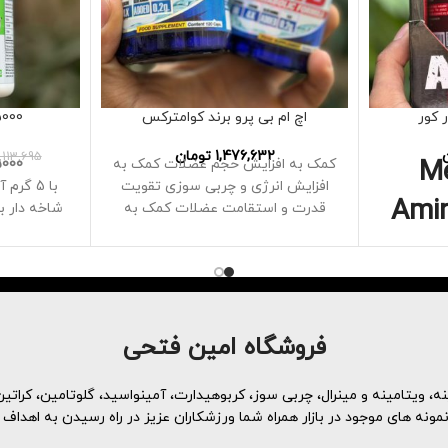
 کور
اچ ام بی پرو برند کوامترکس
A 5000
1,476,632
تومان
,113,695
M
کمک به افزایش حجم عضلات کمک به
A 5000
افزایش انرژی و چربی سوزی تقویت
با 5 گر
Ami
قدرت و استقامت عضلات کمک به
شاخه دار ب
بهبود و
بدون چر
ه سازی ،
استقامت 
ک به چربی
قدرت BCAAها
BCAA د
حاوی 12000 میلی گرم ( 12 گرم )
د و از این
ریکاوری ل
فروشگاه امین فتحی
با کیفیت
جلسه تم
ن قرار می
BCAA 
، ویتامینه و مینرال، چربی سوز، کربوهیدارت، آمینواسید، گلوتامین، کراتین 
طول تمرین
ه های موجود در بازار همراه شما ورزشکاران عزیز در راه رسیدن به اهداف 
فراهم می کن