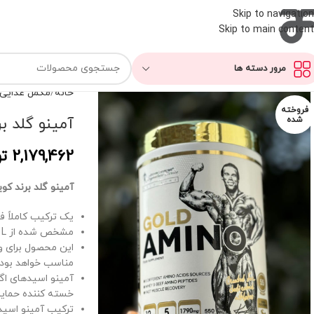
Skip to navigation
Skip to main content
مرور دسته ها
خانه
مکمل غذایی
فروخته
آمینو گلد ب
شده
2,179,462
ت
آمینو گلد برند کو
یک ترکیب کاملاً ف
مشخص شده از HMB، L-کارنیتین و ویتامین های B غنی شده است
این محصول برای و
مناسب خواهد بود
خسته کننده حمای
ترکیب آمینو اسید