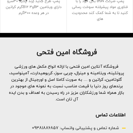
‌پمپ شرکت BSN بدن خود را با
پمپ طرح جدید برند اپلاید 30سرو
فناوری مواد پیشرفته سوخت رسانی
دارای ویتامین B3وB12 3گرم کراتین
کنید تا به شما کمک کند محدودیت
در هر وعده 300گرم
های
فروشگاه امین فتحی
فروشگاه آنلاین امین فتحی با ارائه انواع مکمل های ورزشی
پروتئینه، ویتامینه و مینرال، چربی سوز، کربوهیدارت، آمینواسید،
گلوتامین، کراتین و … به صورت کاملا اصل و اورجینال از بهترین
برندهای روز دنیا با قیمت مناسب نسبت به نمونه های موجود در
بازار همراه شما ورزشکاران عزیز در راه رسیدن به اهداف و بدن ایده
آل تان است.
اطلاعات تماس
شماره تماس و پشتیبانی واتساپ: 09381886857