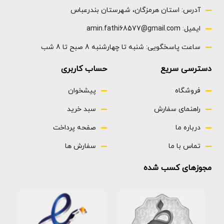
آدرس: استان هرمزگان، شهرستان بندرعباس
ایمیل: amin.fathi68577@gmail.com
ساعت پاسخگویی: شنبه تا چهارشنبه 8 صبح تا 8 شب
دسترسی سریع
حساب کاربری
فروشگاه
پیشخوان
راهنمای سفارش
سبد خرید
درباره ما
صفحه پرداخت
تماس با ما
سفارش ها
مجوزهای کسب شده