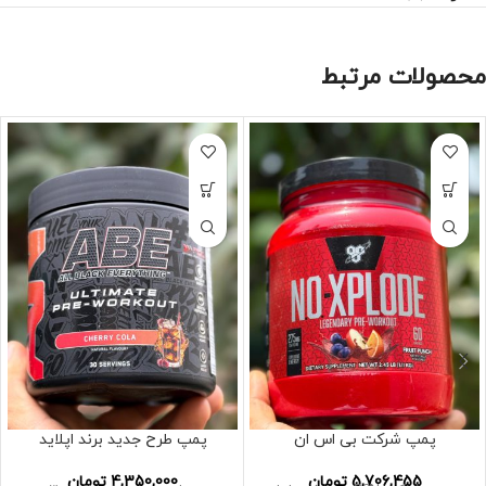
محصولات مرتبط
پمپ شرکت بی اس ان
پمپ طرح جدید برند اپلاید
5,706,455
تومان
4,350,000
تومان