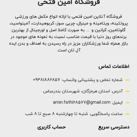
فروشگاه امین فتحی
منبع مناسب کربوهیدرات های
هر وعده از این فرمول قدرتمند
ارزشمند به شکل نشاسته ذرت
آنابولیک، بدن خود را با 48 گرم
کربوهیدرات ها به سنتز موثر
پروتئین و 54 گرم کمپلکس
فروشگاه آنلاین امین فتحی با ارائه انواع مکمل های ورزشی
گلیکوژن کمک می کنند، به ویژه
کربوهیدرات تامین می‌کنید
پروتئینه، ویتامینه و مینرال، چربی سوز، کربوهیدارت، آمینواسید،
پس از فعالیت بدنی شدید
7کیلوگرم
گلوتامین، کراتین و … به صورت کاملا اصل و اورجینال از بهترین
منیزیم از عملکرد طبیعی ماهیچه ها،
برندهای روز دنیا با قیمت مناسب نسبت به نمونه های موجود در
متابولیسم انرژی بهینه و عملکرد
بازار همراه شما ورزشکاران عزیز در راه رسیدن به اهداف و بدن ایده
روانی پشتیبانی می کند و به تعادل
آل تان است.
الکترولیت ها کمک می کند
3کیلو گرم
اطلاعات تماس
شماره تماس و پشتیبانی واتساپ: 09381886857
آدرس: استان هرمزگان، شهرستان بندرعباس
ایمیل: amin.fathi68577@gmail.com
ساعت پاسخگویی: شنبه تا چهارشنبه 8 صبح تا 8 شب
دسترسی سریع
حساب کاربری