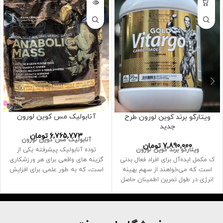
آنابولیک مس کوین لورون
ویتارگو برند کوین لورون طرح
جدید
6,765,773
تومان
آنابولیک مس کوین لورون
7,890,000
تومان
ویتارگو برند کوین لورون
توده آنابولیک پیشرفته یکی از
ک مکمل ایده‌آل برای افراد فعال بدنی
گزینه های واقعی برای هر ورزشکاری
است که می‌خواهند از سهم بهینه
است، که به طور علمی برای افزایش
انرژی در طول تمرین اطمینان حاصل
سایز در مراحل حجیم فرموله شده
کنند
است
ین مکمل هم برای ورزشکاران
برای افرادی که می خواهند از موانع
تفریحی و هم برای ورزشکاران حرفه
تمرین قدرتی خود عبور کنند توصیه
ای توصیه می شود
می شود