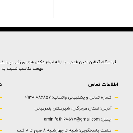
حاوی آنتی اکسیدان ها، ویتامین A و
اینوزیتول
E برای محافظت از بدن
بدون ژلاتین بدون لبنیات 
به علاوه ویتامین C و کلسیم برای
بدون عوارض جانب
محافظت از استخوان ها است
همچنین سلنیوم، روی و بیوتین برای
حفظ سلامت مو و پوست
فروشگاه آنلاین امین فتحی با ارائه انواع مکمل های ورزشی پروتئینه
قیمت مناسب نسبت به نمون
اطلاعات تماس
د
شماره تماس و پشتیبانی واتساپ: 09381886857
آدرس: استان هرمزگان، شهرستان بندرعباس
ایمیل: amin.fathi68577@gmail.com
ساعت پاسخگویی: شنبه تا چهارشنبه 8 صبح تا 8 شب