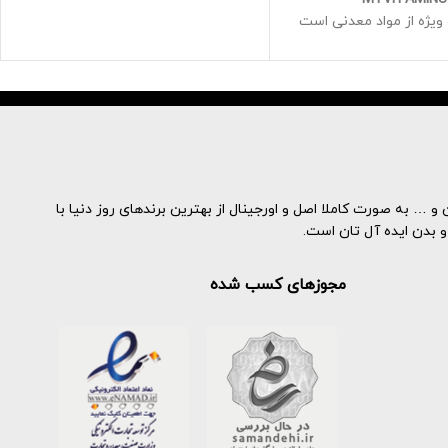
سبوس دار، تخمه آفتابگردان، مغز دانه
یژه از مواد معدنی است
ها و ... از منابع مهم منیزیم هستند
ماهرانه ای برای حمایت از
ت شما فرموله شده است
هیدرولیز شده برای بهبود
تی آن و روغن نارگیل به
 طبیعی تری گلیسیرید با
یره متوسط ​​است
ویتامین C اضافه شده به حمایت از
ژن در بدن و حفظ وضعیت
و … به صورت کاملا اصل و اورجینال از بهترین برندهای روز دنیا با
ت کمک می کند
و بدن ایده آل تان است.
سن، سطح کلاژن بدن ما به
 کاهش می یابد. یکی از
مجوزهای کسب شده
ن هایی که نشان می دهد
ن ما کم است، پوست ما
مکن است کمی خشک و
ظر برسد و ظاهری جوان
نداشته باشد به گفته ELLE، افزودن
رژیم غذایی می تواند به
جم جوانی به پوست" کمک
کند