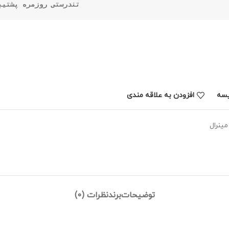
تندرستی روزمره پشتیب
یسه
افزودن به علاقه مندی
مینرال
توضیحات
برند
نظرات (0)