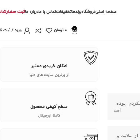
ثبت سفـارشا
صفحه اصلی
فروشگاه
برندها
تخفیفات
تماس با ما
درباره ما
0
0
تومان
ورود / ثبت نا
امکان خریدی معتبر
از برترین سایت های دنیا
نیمال پاک برای چندین دهه بهترین انتخاب برای ورزشکاران قدرتی و عملکردی بوده 
سطح کیفی محصول
است

کاملا اورجینال
 Pak به شما کمک می کند تا هر جلسه تمرینی را پشت سر بگذارید و از سلامت و 