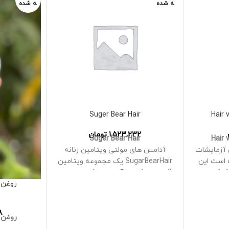
ه شده
ه شده
Suger Bear Hair
Hair 
1,523,232
تومان
Suger Bear Hair
Hair 
 آزمایشات
آدامس های مولتی ویتامین زنانه
 است این
SugarBearHair یک مجموعه ویتامین
و کمک می
گیاهی با کاربرد آسان، با فرمول علمی
و گیاهی است که برای خانم ها طراحی
روغن 
دارای ویتامین A، ویتامین C،
شده است
ویتامین D، ویتامین E، ویتامین B-6،
همراه با ویتامین های B-12، C، D-2، E،
8
اسید فولیک، ویتامین B-12، بیوتین،
گلوتاتیون، امگا 3 وگان، فولات،
روغن 
، کولین،
ترکیب تقویت کننده کلاژن وگان