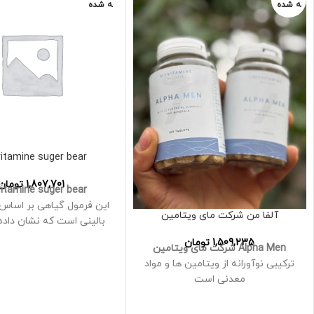
ه شده
ه شده
vitamine suger bear
1,807,701
تومان
vitamine suger bear
این فرمول گیاهی بر اساس
آلفا من شرکت مای ویتامین
بالینی است که نشان داده
مواد به بهبود سلامت م
1,509,235
تومان
Alpha Men شرکت مای ویتامین
کنند
ترکیبی نوآورانه از ویتامین ها و مواد
معدنی است
برای حمایت از سلامت و تندرستی
مردان فعال و مدرن طراحی شده است
اسید پانتوتنیک، ید، روی