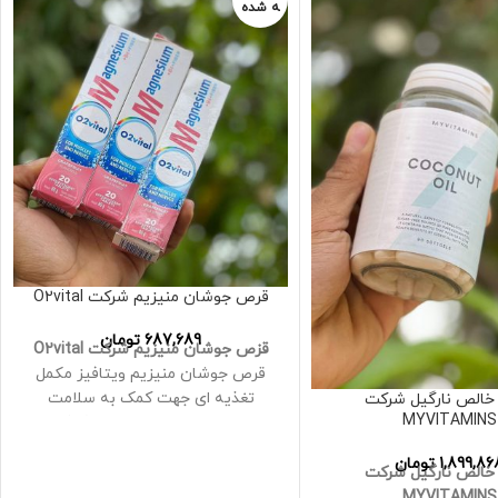
ه شده
قرص جوشان منیزیم شرکت O2vital
687,689
تومان
قزص جوشان منیزیم شرکت O2vital
قرص جوشان منيزيم ويتافيز مکمل
تغذیه ای جهت کمک به سلامت
خالص نارگیل شرکت
MYVITAMINS
سیستم عصبی و عضلانی و کمک به
کاهش اسپاسم عضلانی است
1,899,86
تومان
منیزیم، یکی از اجزای اصلی استخوان
خالص نارگیل شرکت
سازی است. آرد کامل گندم، برنج
MYVITAMINS