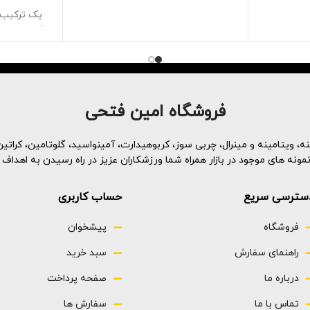
این مولتی ویتامین‌های خوشمزه حاوی
یک ترکیب و
بدون گلوتن
آمینو اسیدهای گیاهی هستند که
که به طور 
ی
ممکن است به تولید کلاژن کمک کنند
وضعیت پوس
حاوی کلاژن 
فراهمی زیس
عنوان منبع
زنج
فروشگاه امین فتحی
تشکیل کلا
، ویتامینه و مینرال، چربی سوز، کربوهیدارت، آمینواسید، گلوتامین، کراتین 
پوس
ه های موجود در بازار همراه شما ورزشکاران عزیز در راه رسیدن به اهداف 
با افزایش 
طور طبیعی
سترسی سریع
حساب کاربری
اولین مکا
سطح کلاژ
فروشگاه
پیشخوان
است و م
چروک به ن
راهنمای سفارش
سبد خرید
کلاژن به 
درباره ما
صفحه پرداخت
"افزایش ح
تماس با ما
سفارش ها