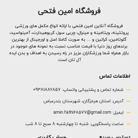
کند نیازهای پروتئینی شان را به
این به شما کمک می کند تا از هر
بهترین شکل ممکن برآورده کنند
تمرین حداکثر استفاده را ببرید
فروشگاه امین فتحی
2.4کیلو گرم
25 گرم پروتئین در هر پیمانه -
برخلاف سایر پودرهای پروتئینی با
چربی و کربوهیدرات اضافی، WHEY
فروشگاه آنلاین امین فتحی با ارائه انواع مکمل های ورزشی
HD فقط حاوی مواد با کیفیت بالا
پروتئینه، ویتامینه و مینرال، چربی سوز، کربوهیدارت، آمینواسید،
است که به تلاش های شما برای
گلوتامین، کراتین و … به صورت کاملا اصل و اورجینال از بهترین
عضله سازی کمک می کند
برندهای روز دنیا با قیمت مناسب نسبت به نمونه های موجود در
مالتودکسترین صفر از برنامه های
بازار همراه شما ورزشکاران عزیز در راه رسیدن به اهداف و بدن ایده
کاهش وزن و تغذیه پشتیبانی می
آل تان است.
کند وقتی بدن شما مواد مغذی مورد
نیاز خود را ندارد، چربی را ذخیره می
کند
اطلاعات تماس
50 سروینگ
2.5 کیلوگرم
شماره تماس و پشتیبانی واتساپ: 09381886857
آدرس: استان هرمزگان، شهرستان بندرعباس
ایمیل: amin.fathi68577@gmail.com
ساعت پاسخگویی: شنبه تا چهارشنبه 8 صبح تا 8 شب
دسترسی سریع
حساب کاربری