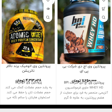
شده
پروتئین وی اتومیک برند ناکلر
پروتئین وی اچ دی شرکت بی
ناتریشن
پی ای
4,313,028
تومان
11,250,000
تومان
پروتئین وی اتومیک
پروتئین وی اچ دی شرکت BPI
به رشد حجم عضلات کمک می کند.
WHEY HD حاوی فرمولاسیون
حجم عضلات تان را حفظ می کند.
آنزیمی منحصر به فرد برای حمایت از
استخوان هایتان را سالم نگه می
هضم پروتئین، به علاوه 5 گرم
دارد.
آمینو اسیدهای زنجیره ای شاخه دار
به ورزشکاران و افراد فعال کمک می
برای مقابله با شکست عضلانی است