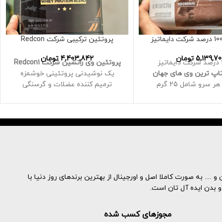
پروتئین ترکیبی شرکت Redcon
5,139,70
تومان
4,403,842
تومان
پروتئین وی راتشین شرکت Redcon1
تاپ ترین وی های جهان
یک نوشیدنی پروتئینی خوشمزه
67 سروینگ هر سرو شامل 25 گرم
ترمیم کننده عضلات و گرسنگی
پروتئین 2.7 لوسین 5.5 بی سی ای
بسیار خوب مخلوط می شود، حاوی
 خشک عضلانی بهتر
منابع هیدرولیز/کنسانتره است
ضله سازی کمک در چربی
ارائه 24 گرم پروتئین در هر وعده
م بندی های
وانیل
و
توت
پروتئین آب پنیر مایعی است که
هنگام فرآوری شیر برای تشکیل پنیر
باقی می ماند و از پروتئین های سریع
هضم تشکیل شده است
هیدرولیز پروتئین آب پنیر، یا
و … به صورت کاملا اصل و اورجینال از بهترین برندهای روز دنیا با
پروتئین آب پنیر هیدرولیز شده،
و بدن ایده آل تان است.
تحت فرآیندی قرار می گیرد تا آنزیم
های آب پنیر را تا حدی تجزیه کند تا
مجوزهای کسب شده
قابلیت هضم آن افزایش یابد