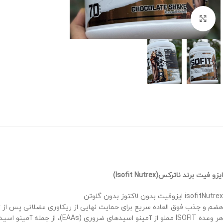
برای بزرگنمایی کلیک کنید
ایزو فیت برند ناترکس(Isofit Nutrex)
isofitNutrex ایزوفیت بدون لاکتوز بدون گلوتن
هضم و جذب فوق العاده سریع برای حمایت نهایی از ریکاوری عضلانی پس از ت
هر وعده ISOFIT مملو از آمینو اسیدهای ضروری (EAAs)، از جمله آمینو اسیدهای شاخه دار (BCAA) است که به تحریک سنتز پروتئین ماهیچه ای برای قدرت برتر و افزایش عضلانی کمک می کند