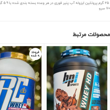
25 گرم پروتئین ایزوله آب پنیر فوری در هر وعده بسته بندی شده با 5.9 گرم BCAAS و 12.2 گرم EAAS لاکتوز و بدون گلوتن بدون طعم لذیذ لذیذ بی نظیر و بدون تند شدن آمینو
70 سرو
محصولات مرتبط
فروخت
ه شده