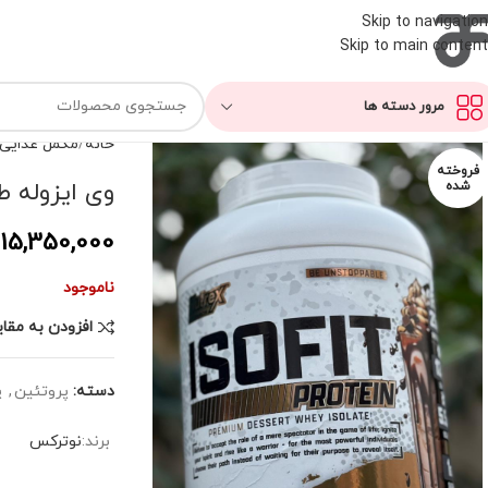
Skip to navigation
Skip to main content
مرور دسته ها
خانه
مکمل غذایی
فروخته
وی ایزوله ط
شده
15,350,000
ناموجود
افزودن به مقا
دسته:
پروتئین
,
پ
برند:
نوترکس