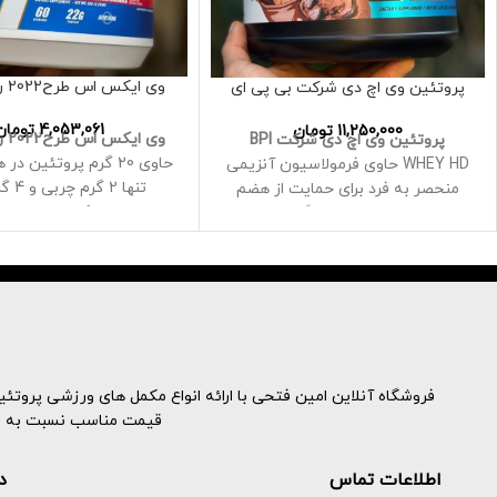
وی ایکس اس طرح2022 رونی کلمن
پروتئین وی اچ دی شرکت بی پی ای
4,053,061
تومان
11,250,000
تومان
وی ایکس اس طرح2022 رونی کلمن
پروتئین وی اچ دی شرکت BPI
حاوی 20 گرم پروتئین در
WHEY HD حاوی فرمولاسیون آنزیمی
تنها 2 گرم چربی و 4 گرم شکر
منحصر به فرد برای حمایت از هضم
ریکاوری عضلانی
پروتئین، به علاوه 5 گرم آمینو
اسیدهای زنجیره ای شاخه دار برای
8.6 گرم ESS در هر 
مقابله با شکست عضلانی است
به ریکاوری عضلات شم
این به شما کمک می کند تا از هر
60سرو
تمرین حداکثر استفاده را ببرید
25 گرم پروتئین در هر پیمانه -
برخلاف سایر پودرهای پروتئینی با
چربی و کربوهیدرات اضافی، WHEY HD
فروشگاه آنلاین امین فتحی با ارائه انواع مکمل های ورزشی پروتئینه
فقط حاوی مواد با کیفیت بالا است که
قیمت مناسب نسبت به نمون
به تلاش های شما برای عضله سازی
کمک می کند
اطلاعات تماس
د
مالتودکسترین صفر از برنامه های