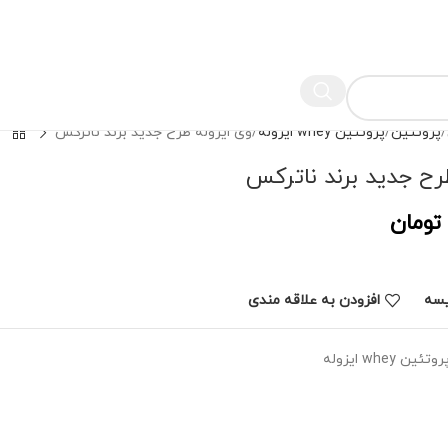
پروتئین
پروتئین whey ایزوله
وی ایزوله طرح جدید برند ناترکس
رح جدید برند ناترکس
تومان
یسه
افزودن به علاقه مندی
روتئین whey ایزوله