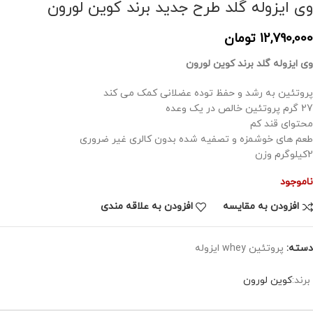
وی ایزوله گلد طرح جدید برند کوین لورون
12,790,000
تومان
وی ایزوله گلد برند کوین لورون
پروتئین به رشد و حفظ توده عضلانی کمک می کند
27 گرم پروتئین خالص در یک وعده
محتوای قند کم
طعم های خوشمزه و تصفیه شده بدون کالری غیر ضروری
2کیلوگرم وزن
ناموجود
افزودن به مقایسه
افزودن به علاقه مندی
دسته:
پروتئین whey ایزوله
برند:
کوین لورون