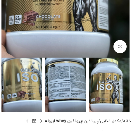
برای بزرگنمایی کلیک کنید
خانه
مکمل غذایی
پروتئین
پروتئین whey ایزوله