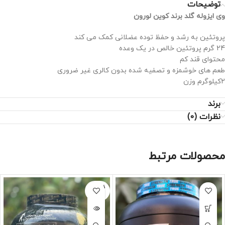
توضیحات
وی ایزوله گلد برند کوین لورون
پروتئین به رشد و حفظ توده عضلانی کمک می کند
24 گرم پروتئین خالص در یک وعده
محتوای قند کم
طعم های خوشمزه و تصفیه شده بدون کالری غیر ضروری
2کیلوگرم وزن
برند
نظرات (0)
محصولات مرتبط
فروخته
شده