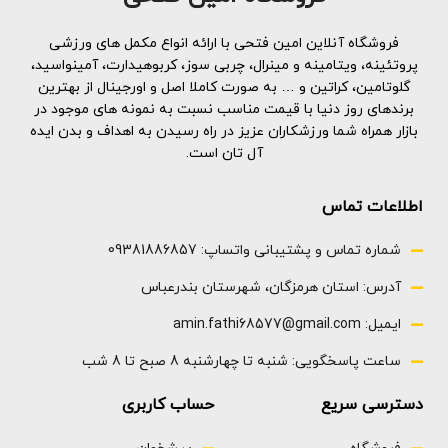
می شود و از آنجایی که ایزوله‌های
پروتئینی بسیار خالص هستند، به
سرعت هضم و جذب می‌شوند و به
فروشگاه آنلاین امین فتحی با ارائه انواع مکمل های ورزشی
بدن اجازه می‌دهند تا آنها را سریع‌تر
پروتئینه، ویتامینه و مینرال، چربی سوز، کربوهیدارت، آمینواسید،
در فرآیند بهبودی کار کند
گلوتامین، کراتین و … به صورت کاملا اصل و اورجینال از بهترین
پروتئین برای کسانی که رژیم دارند
برندهای روز دنیا با قیمت مناسب نسبت به نمونه های موجود در
مفید است زیرا به شما کمک می
بازار همراه شما ورزشکاران عزیز در راه رسیدن به اهداف و بدن ایده
کند در طول روز سیر بمانید. این
آل تان است.
ممکن است هوس ها و دریافت
کالری اضافی را کاهش دهد و در
نتیجه باعث کاهش وزن شود
اطلاعات تماس
کربوهیدرات و کم کالری با شکر صفر
هر پیمانه ISO HD حاوی 25 گرم
شماره تماس و پشتیبانی واتساپ: 09381886857
ایزوله با کیفیت
2کیلوگرم وزن
آدرس: استان هرمزگان، شهرستان بندرعباس
70سرو
ایمیل: amin.fathi68577@gmail.com
ساعت پاسخگویی: شنبه تا چهارشنبه 8 صبح تا 8 شب
دسترسی سریع
حساب کاربری