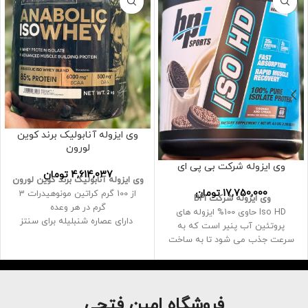
وی ایزوله آنابولیک برند کوین
لورون
وی ایزوله شرکت بی پی ای
4,614,037
تومان
وی ایزوله آنابولیک برند کوین لورون
17,750,000
تومان
از 100 گرم
کراتین مونوهیدرات 3
وی ایزوله شرکت BPI
گرم در هر وعده
Iso HD حاوی 100% ایزوله های
دارای عصاره شنبلیله برای سنتز
پروتئین آب پنیر است که به
پروتئین
سرعت جذب می شود تا به ساخت
تائورین 1000 میلی گرم در هر وعده
و حفظ عضلات بدون چربی کمک
2کیلوگرم
کند
پروتئین به عنوان بلوک ساختمانی
عضله در ترمیم عضلات نیز استفاده
فروشگاه امین فتحی