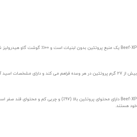
Beef-XP یک منبع پروتئین بدون لبنیات است و 100٪ گوشت گاو هیدرولیز شده از گاو است.
بیش از 27 گرم پروتئین در هر وعده فراهم می کند و دارای مشخصات اسید آمینه جامعی است که تمام اسیدهای آمینه ضروری (EAAs) را فراهم می کند.
Beef-XP دارای محتوای پروتئین بالا (97٪) و
خود هستند.