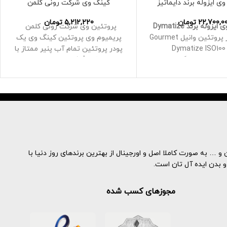
ی ایزوله برند دایماتیز
کینگ وی شرکت رونی کلمن
22,700,0
تومان
5,212,220
تومان
زوله برند Dymatize
پروتئین وی شرکت رونی کلمن
5 پوند پودر پروتئین وانیل Gourmet
پریمیوم وی پروتئین کینگ وی یک
Dymatize ISO100
پودر پروتئین تمام آب پنیر ممتاز با
25 گرم پروتئین، 5.5 گرم آمینو
مقادیر کاملاً افشا شده از هر منبع
یدهای شاخه دار
پروتئین وی است کینگ وی حاوی 20
گرم کنسانتره آب پنیر و 5 گرم ایزوله
آب پنیر است که در مجموع 25 گرم
ی، جذب سریع، هیدرولیز
پروتئین با کیفیت بالا در هر پیمانه
 پروتئین آب پنیر 100٪
است با تنها 1.5 گرم چربی و 4 گرم
عده، بدون گلوتن با کمتر
کربوهیدرات، King Whey بهترین
گرم لاکتوز
گزینه برای افرادی است که به دنبال
ه هایی مانند سوکرالوز،
ساخت یا حفظ عضلات بدون چربی و
و … به صورت کاملا اصل و اورجینال از بهترین برندهای روز دنیا با
کوزیدها در آن وجود دارند
در عین حال دستیابی به سطوح پایین
و بدن ایده آل تان است.
با 110-120 کالری در هر وعده، ISO100
چربی بدن هستند
 حمایت از رژیم کتو، رژیم
مجوزهای کسب شده
درات یا رژیم غذایی با
ئین بالا کمک کند
71سرو