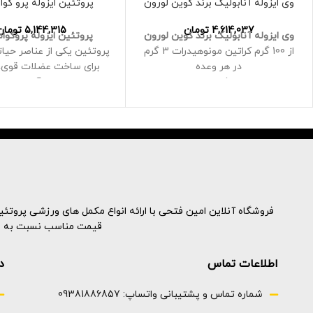
وی ایزوله آنابولیک برند کوین لورون
پروتئین ایزوله پرو کو
4,614,037
تومان
5,144,315
تومان
وی ایزوله آنابولیک برند کوین لورون
پروتئین ایزوله پروکوا
از 100 گرم
کراتین مونوهیدرات 3 گرم
پروتئین یکی از عناصر حیا
در هر وعده
برای ساخت عضلات قوی،
دارای عصاره شنبلیله برای سنتز
سالم به آن نیاز دا
پروتئین
در واقع رشد عضلانی یک ک
تائورین 1000 میلی گرم در هر وعده
ظریف و پیچیده است، بناب
2کیلوگرم
آسانی نیست
هر شیک ساخته شده از ا
حاوی بیش از نیمی از درصد
پنیر است که محرک بزرگی 
عضلات است
به این ترتیب، مصرف مقدا
فروشگاه آنلاین امین فتحی با ارائه انواع مکمل های ورزشی پروتئینه
از تمرینات ورزشی، محرک 
قیمت مناسب نسبت به نمون
برای رسیدن به اهدافتان را
کند
اطلاعات تماس
د
75سرو
شماره تماس و پشتیبانی واتساپ: 09381886857