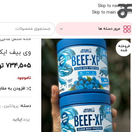
Skip to navigation
Skip to main content
مرور دسته ها
خانه
مکمل غذایی
فروخته
وی بیف ایکس
شده
734,505
تو
ناموجود
افزودن به مقا
دسته:
پروتئین
,
پ
برند:
اپلاید