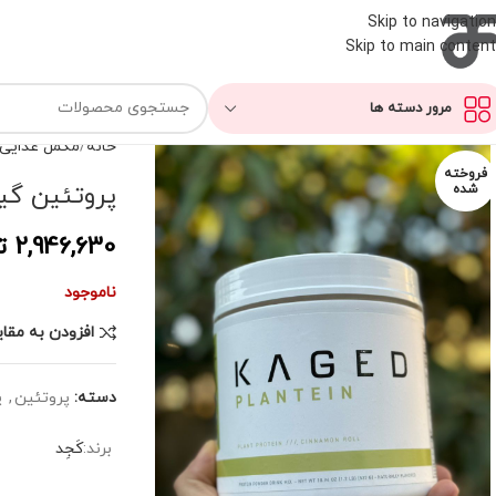
Skip to navigation
Skip to main content
مرور دسته ها
خانه
مکمل غذایی
فروخته
پروتئین گی
شده
2,946,630
ت
ناموجود
افزودن به مقا
دسته:
پروتئین
,
پ
برند:
کَجِد