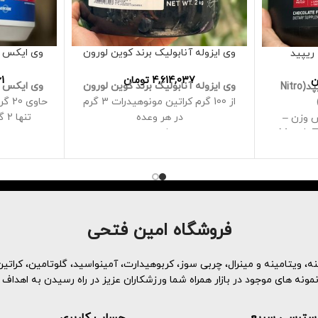
وی ایزوله آنابولیک برند کوین لورون
وی ایکس اس طرح22
ریپید
4,614,037
تومان
1
ن
وی ایزوله آنابولیک برند کوین لورون
وی ایکس اس طرح22
پروتئین وی نیترو تچ ریپد(Nitro
از 100 گرم
کراتین مونوهیدرات 3 گرم
حاوی
در هر وعده
تنها 2 گرم چربی و 4 گرم شکر
ش وزن –
دارای عصاره شنبلیله برای سنتز
ر
MuscleT
پروتئین
اضافه وزن
تائورین 1000 میلی گرم در هر وعده
فیت ترین
2کیلوگرم
به ریک
یدها است
بی
اوی 30 گرم پروتئین
فروشگاه امین فتحی
 آب پنیر
یز شده) و
 کمک به
، ویتامینه و مینرال، چربی سوز، کربوهیدارت، آمینواسید، گلوتامین، کراتین 
 افزایش
ه های موجود در بازار همراه شما ورزشکاران عزیز در راه رسیدن به اهداف 
ی مردان و