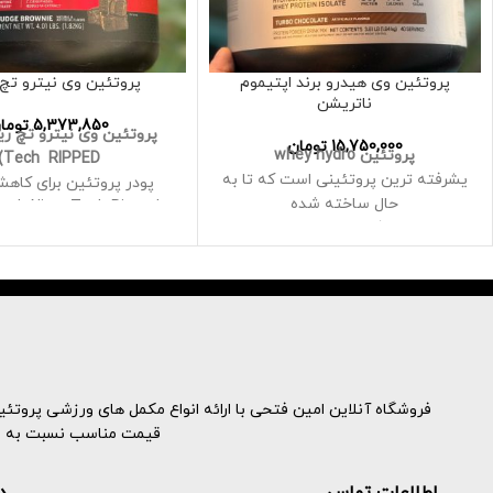
پروتئین وی هیدرو برند اپتیموم
پروتئین وی نیترو تچ 
ناتریشن
5,373,850
توما
15,750,000
تومان
پروتئین whey hydro
Tech RIPPED)
یشرفته ترین پروتئینی است که تا به
پودر پروتئین برای کاه
حال ساخته شده
ech Nitro-Tech Ripped
این پروتئین فوق العاده خالص میتواند
فرمول نهایی پروتئین به 
به سرعت وارد سیستم و عضلات شما
است که ترکیبی از با کی
شود و عضلات شما را قادر می‌سازند تا
پروتئین وی ایزوله و پپت
پس از تمرینات سنگین شروع به
عضله ساز بدون چر
ریکاوری کنند
هر پیمانه ح
30 گرم پروتئین در هر وعده 8.8 گرم
بسیار تمیز از پپتیدهای
BCAAهای طبیعی و 15.5 گرم اسیدهای
(پروتئین آب پنیر هیدرول
آمینه ضروری
پروتئین وی ایزوله برای
فروشگاه آنلاین امین فتحی با ارائه انواع مکمل های ورزشی پروتئینه
ساخت عضلات بدون چربی،
قیمت مناسب نسبت به نمون
قدرت و بهبود ریکاوری برا
زنان است