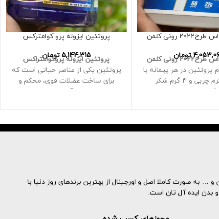
20 رونی کلمن
پروتئین ایزوله پرو کوامترکس
4,053,06
تومان
5,144,315
تومان
20 رونی کلمن
پروتئین ایزوله پروکوامتراکس
 20 گرم پروتئین در هر پیمانه با
پروتئین یکی از عناصر حیاتی است که
برای ساخت عضلات قوی، محکم و
یکاوری عضلانی
سالم به آن نیاز دارید
حاوی 3.7 گرم گلوتامین، 4G BCAA و
در واقع رشد عضلانی یک کار بسیار
8.6 گرم ESS در هر اسکوپ برای کمک
ظریف و پیچیده است، بنابراین کار
اوری عضلات شما است
آسانی نیست
60سرو
هر شیک ساخته شده از این محصول
حاوی بیش از نیمی از درصد ایزوله آب
پنیر است که محرک بزرگی برای رشد
عضلات است
به این ترتیب، مصرف مقدار کمی بعد
و … به صورت کاملا اصل و اورجینال از بهترین برندهای روز دنیا با
از تمرینات ورزشی، محرک های لازم
و بدن ایده آل تان است.
برای رسیدن به اهدافتان را تولید می
کند