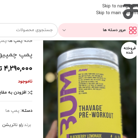
Skip to navigation
Skip to main content
مرور دسته ها
خانه
پمپ ها
پمپ 
فروخته
پمپ چمپیون 
شده
4,290,000
ت
ناموجود
افزودن به مقا
دسته:
پمپ ها
برند:
راو ناتریشن