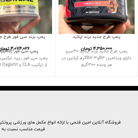
پمپ طرح جدید برند اپلاید
پمپ برند سی فور طرح جدید 
4,350,000
تومان
4,074,026
تومان
پمپ طرح جدید برند اپلاید 30سرو
پمپ سی فور (c4 Ripped)
دارای ویتامین B3وB12 3گرم کراتین در
پمپ سی فور ریپد ترکیبی ف
هر وعده 300گرم
از ت
شما کمک میکند سخت تر ت
و از سوزاندن چربی بدن خ
کنید
پمپ سی فور از یک ترکیب ع
آلانین که برای حمایت از
عضلانی و مبارزه با خست
شده
تست شده و مورد اعتماد ا
فروشگاه آنلاین امین فتحی با ارائه انواع مکمل های ورزشی پروتئینه
شاخص و دارای گواهی نا
قیمت مناسب نسبت به نمون
طعم بلو بری