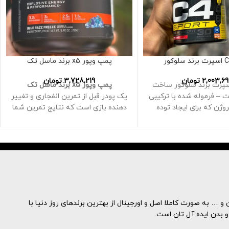
پمپ وپور x5 برند ماسل تک
2,003,69
تومان
3,728,219
تومان
 C4 اسپرت برند سلوکور ساخت
پمپ وپور x5 برند ماسل تک
 – فرموله شده با ترکیبی
یک پودر قبل از تمرین انفجاری و تغییر
وژن که برای ایجاد توده
دهنده بازی است که نتایج تمرین شما
را دوباره تعریف می کند
کامل ترین محصول قبل از تمرین
موجود، Vapor X5 شامل مواد عضله
سازی قدرتمندی است که به شما
کمک می کند تا اندازه خود را افزایش
دهید، از جمله کراتین مونوهیدرات
2.5 گرم بتائین را در 2 پیمانه Vapor
X5 تکمیل کردند، در 6 هفته 3.75
و … به صورت کاملا اصل و اورجینال از بهترین برندهای روز دنیا با
پوند عضله بدون چربی ساختند در
و بدن ایده آل تان است.
مقایسه با 0.66 پوند در گروه دارونما.