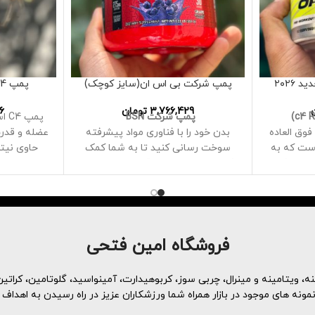
۲۰۲۶
پمپ شرکت بی اس ان(سایز کوچک)
پمپ C4 اسپرت برند سلوکور
3,766,429
تومان
6
پمپ شرکت BSN
پمپ
وق العاده
بدن خود را با فناوری مواد پیشرفته
عضله و قدرت
رکیب CLA و Dyglofit است که به
سوخت رسانی کنید تا به شما کمک
حاوی نیتر
مرین کنید
کند محدودیت های قبلی را پشت سر
ود حمایت
بگذارید
برای پشتیبانی از انرژی انفجاری،
الی از بتا
استقامت افزایش یافته و حداکثر
 استقامت
عملکرد در طول تمرین شما مهندسی
گی ساخته
شده است
فروشگاه امین فتحی
تقریباً 275 میلی گرم کافئین در هر
ز افراد
وعده
، ویتامینه و مینرال، چربی سوز، کربوهیدارت، آمینواسید، گلوتامین، کراتین 
مه ورزشی
حاوی فنیل آلانین است
ه های موجود در بازار همراه شما ورزشکاران عزیز در راه رسیدن به اهداف 