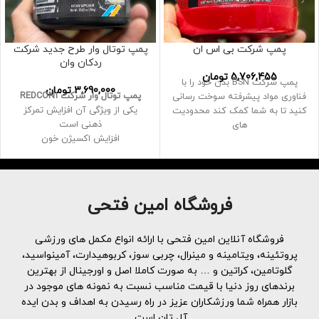
پمپ شرکت بی اس ان
پمپ توتال وار طرح جدید شرکت
ردکان وان
5,706,455
تومان
‌پمپ شرکت BSN بدن خود را با
3,690,000
تومان
پمپ توتال وار شرکت REDCON1
فناوری مواد پیشرفته سوخت رسانی
یکی از ویژگی آن افزایش تمرکز
کنید تا به شما کمک کند محدودیت
ذهنی است
های
افزایش اکسیژن خون
بیگ نویز با موثرترین مواد در دوزهای
عالی طراحی شده است
فزایش جریان خون، اکسیژن و مواد
مغذی بیشتری را به عضلات
فروشگاه امین فتحی
می‌رساند و به شما در رفع خستگی
کمک می‌کند و به شما امکان
می‌دهد برای مدت طولانی‌تری به
فروشگاه آنلاین امین فتحی با ارائه انواع مکمل های ورزشی
خودتان فشار بیاورید
پروتئینه، ویتامینه و مینرال، چربی سوز، کربوهیدارت، آمینواسید،
30 سرو
گلوتامین، کراتین و … به صورت کاملا اصل و اورجینال از بهترین
برندهای روز دنیا با قیمت مناسب نسبت به نمونه های موجود در
بازار همراه شما ورزشکاران عزیز در راه رسیدن به اهداف و بدن ایده
آل تان است.