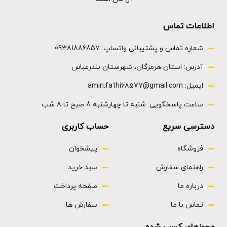
اطلاعات تماس
شماره تماس و پشتیبانی واتساپ: 09381886857
آدرس: استان هرمزگان، شهرستان بندرعباس
ایمیل: amin.fathi68577@gmail.com
ساعت پاسخگویی: شنبه تا چهارشنبه 8 صبح تا 8 شب
دسترسی سریع
حساب کاربری
فروشگاه
پیشخوان
راهنمای سفارش
سبد خرید
درباره ما
صفحه پرداخت
تماس با ما
سفارش ها