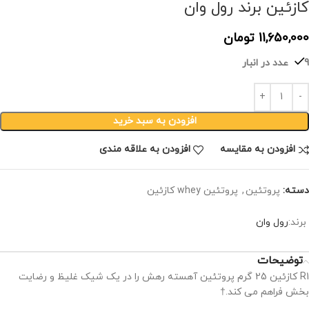
کازئین برند رول وان
11,650,000
تومان
9 عدد در انبار
افزودن به سبد خرید
افزودن به مقایسه
افزودن به علاقه مندی
دسته:
پروتئین
,
پروتئین whey کازئین
برند:
رول وان
توضیحات
R1 کازئین 25 گرم پروتئین آهسته رهش را در یک شیک غلیظ و رضایت
بخش فراهم می کند.†