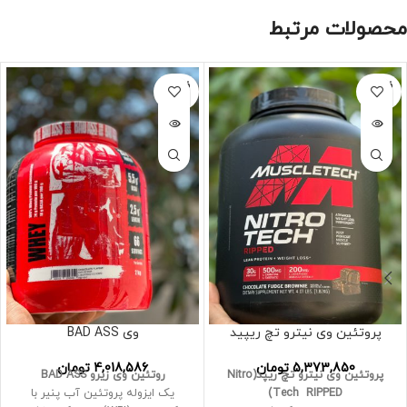
محصولات مرتبط
فروخته
فروخته
شده
شده
پروتئین وی نیترو تچ ریپید
وی BAD ASS
5,373,850
تومان
4,018,586
تومان
پروتئین وی نیترو تچ ریپد(Nitro
روتئین وی زیرو BAD ASS
Tech RIPPED)
یک ایزوله پروتئین آب پنیر با