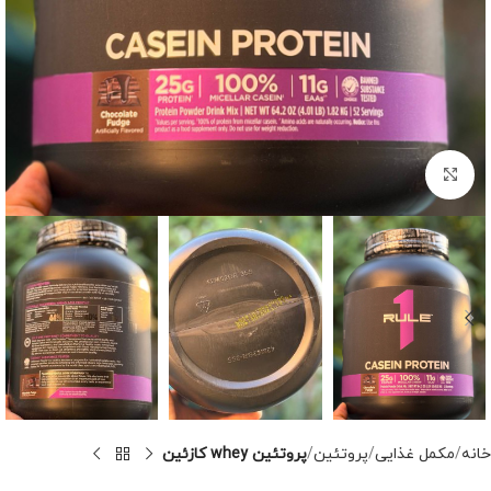
برای بزرگنمایی کلیک کنید
خانه
مکمل غذایی
پروتئین
پروتئین whey کازئین