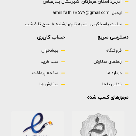
آدرس: استان هرمزگان، شهرستان بندرعباس
ایمیل: amin.fathi68577@gmail.com
ساعت پاسخگویی: شنبه تا چهارشنبه 8 صبح تا 8 شب
دسترسی سریع
حساب کاربری
فروشگاه
پیشخوان
راهنمای سفارش
سبد خرید
درباره ما
صفحه پرداخت
تماس با ما
سفارش ها
مجوزهای کسب شده