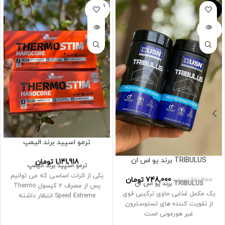
فروخته
-21%
شده
فروخته
شده
ترمو اسپید برند الیمپ
TRIBULUS برند یو اس ان
1,141,918
تومان
ترمو اسپید برند الیمپ
یکی از اثرات اساسی که می توانیم
748,000
تومان
951,462
تومان
TRIBULUS برند یو اس ان
پس از مصرف 2 کپسول Thermo
یک مکمل غذایی حاوی ترکیبی قوی
Speed ​​Extreme انتظار داشته
از تقویت کننده های تستوسترون
باشیم، افزایش شدید گرمازایی است
غیر هورمونی است
EGCG موجود در آماده سازی باعث
به ویژه پروتودیوسین فعال، توانایی