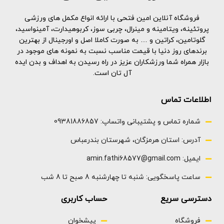
ارزشمند به شکل نشاسته ذرت
عملکرد پروتئینی طراحی شده است
کربوهیدرات ها به سنتز موثر
که به بدن در جذب EAAs برای
فروشگاه آنلاین امین فتحی با ارائه انواع مکمل های ورزشی
گلیکوژن کمک می کنند، به ویژه
ساخت عضله و بهبود ریکاوری کمک
پروتئینه، ویتامینه و مینرال، چربی سوز، کربوهیدارت، آمینواسید،
پس از فعالیت بدنی شدید
می کند
گلوتامین، کراتین و … به صورت کاملا اصل و اورجینال از بهترین
منیزیم از عملکرد طبیعی ماهیچه ها،
با ماکروهایی که برای بسته بندی
برندهای روز دنیا با قیمت مناسب نسبت به نمونه های موجود در
متابولیسم انرژی بهینه و عملکرد
توده باکیفیت نیاز دارید، پروتئین
بازار همراه شما ورزشکاران عزیز در راه رسیدن به اهداف و بدن ایده
روانی پشتیبانی می کند و به تعادل
بیشتری (80 گرم)، کالری بهتر و
آل تان است.
الکترولیت ها کمک می کند
نتایج بزرگتر نسبت به سایر انبوه
3کیلو گرم
سازها ارائه می دهد
هر وعده 1000 کالری غنی از مواد
اطلاعات تماس
مغذی دریافت می کند که از
پروتئین با کیفیت بالا و کربوهیدرات
شماره تماس و پشتیبانی واتساپ: 09381886857
های سریع هضم می شود
هر وعده پر کالری با دوز عظیم 10
آدرس: استان هرمزگان، شهرستان بندرعباس
گرمی از مطالعه‌شده‌ترین شکل
کراتین افزایش می‌یابد تا
ایمیل: amin.fathi68577@gmail.com
دستاوردهای بهتری داشته باشد
ساعت پاسخگویی: شنبه تا چهارشنبه 8 صبح تا 8 شب
دسترسی سریع
حساب کاربری
فروشگاه
پیشخوان