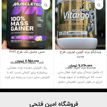
ویتارگو برند کوین لورون طرح
مس ماسل تک طرح 2021
جدید
7,950,000
تومان
MuscleTech Mass Tech
7,890,000
تومان
ویتارگو برند کوین لورون
یک افزایش دهنده توده عضلانی
ک مکمل ایده‌آل برای افراد فعال بدنی
پیشرفته برای کسانی است که با
است که می‌خواهند از سهم بهینه
افزایش سایز دست و پنجه نرم کرده
انرژی در طول تمرین اطمینان حاصل
اند، در مرحله حجیم شدن خود
کنند
هستند یا می خواهند از فلات قدرت
ین مکمل هم برای ورزشکاران
خود عبور کنند
تفریحی و هم برای ورزشکاران حرفه
جذب آمینو اسید بهتر را ارائه می
ای توصیه می شود
دهد
فروشگاه امین فتحی
منبع مناسب کربوهیدرات های
برای به حداکثر رساندن مزایای