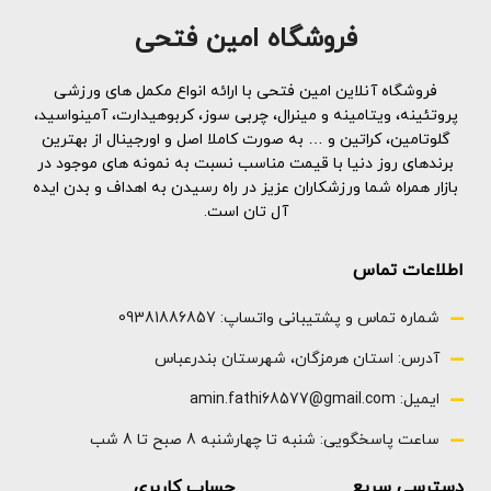
فروشگاه امین فتحی
فروشگاه آنلاین امین فتحی با ارائه انواع مکمل های ورزشی
پروتئینه، ویتامینه و مینرال، چربی سوز، کربوهیدارت، آمینواسید،
گلوتامین، کراتین و … به صورت کاملا اصل و اورجینال از بهترین
برندهای روز دنیا با قیمت مناسب نسبت به نمونه های موجود در
بازار همراه شما ورزشکاران عزیز در راه رسیدن به اهداف و بدن ایده
آل تان است.
اطلاعات تماس
شماره تماس و پشتیبانی واتساپ: 09381886857
آدرس: استان هرمزگان، شهرستان بندرعباس
ایمیل: amin.fathi68577@gmail.com
ساعت پاسخگویی: شنبه تا چهارشنبه 8 صبح تا 8 شب
دسترسی سریع
حساب کاربری