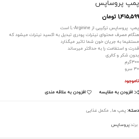
پمپ پروساپس
1,415,599
تومان
پمپ پروساپس ترکیبی از L-Arginine است
هنگام مصرف محتوای نیترات پودری تبدیل به اکسید نیترات میشود که
مستقیما به جریان خون شما تاثیر میگذارد
قدرت و استقامت را به حداکثر میرساند
بدون شکر و کالری
300گرم
30 سرو
ناموجود
افزودن به مقایسه
افزودن به علاقه مندی
دسته:
پمپ ها
,
مکمل غذایی
برند:
پروساپس