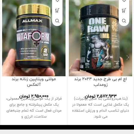
اچ ام بی طرح جدید ۲۰۲۴ برند
مولتی ویتاپین زنانه برند
زومدلب
آلمکس
2,572,933
تومان
2,950,000
تومان
(بتا هیدروکسی بتا متیل بوتیرات)
فراتر از یک مولتی‌ویتامین معمولی،
یک مکمل غذایی است که معمولا در
یک مکمل پیشرفته و جامع برای
دنیای تناسب اندام و ورزش استفاده
مردان فعال است که تمام جنبه‌های
می شود.
سلامت، انرژی و