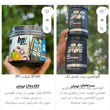
فروخته
فروخته
شده
شده
گلوتامین برند ماسل تک
BCAA شرکت BPI
1,434,000
تومان
1,900,267
تومان
گلوتامین برند ماسل تک ریکاوری
BEST BCAA BPI
عضلانی تقویت شده ریکاوری بعد از
BCAA نقش مهمی در رشد، نگهداری
تمرین گلوتامین پلاسما را پر کنید
و ترمیم عضلات دارد
بدون مواد ممنوعه
حاوی یک ماتریکس اسید لینولئیک
مزدوج (CLA) است که به رشد