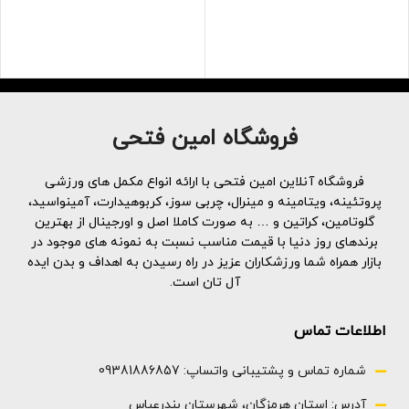
عضلات کمک می کند
پودر قوی BCAA ما سطوح استقامت
را برای حمایت از عملکرد ورزشی
افزایش می دهد
BCAA از ترمیم و بازسازی عضلات
برای کمک به ریکاوری بعد از تمرین
پشتیبانی می کند
فروشگاه امین فتحی
(سایز بزرگ)
فروشگاه آنلاین امین فتحی با ارائه انواع مکمل های ورزشی
پروتئینه، ویتامینه و مینرال، چربی سوز، کربوهیدارت، آمینواسید،
گلوتامین، کراتین و … به صورت کاملا اصل و اورجینال از بهترین
برندهای روز دنیا با قیمت مناسب نسبت به نمونه های موجود در
بازار همراه شما ورزشکاران عزیز در راه رسیدن به اهداف و بدن ایده
آل تان است.
اطلاعات تماس
شماره تماس و پشتیبانی واتساپ: 09381886857
آدرس: استان هرمزگان، شهرستان بندرعباس