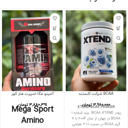
BCAA شرکت اکستند
آمینو مگا اسپرت هار کور
3,980,000
تومان
3,880,391
تومان
Mega Sport
XTEND BCAA POWDER
پودر BCAA XTEND برند شماره 1
Amino
BCAA در جهان از سال 2004 با 7
گرم BCAA در نسبت 2:1:1 طراحی