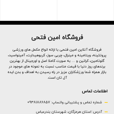
Hardcore
شده است
دارای آمینو اسیدهای زنجیره ای
بدون قند بدون شکر، صفر کالری و
محصولی مناسب برای عضله سازی ،
صفر کربوهیدرات در هر وعده ی
افزایش توان عضلات و کمک به
خوشمزه
چربی سوزی می باشد
الکترولیت های اضافه شده به شما
حاوی 12000 میلی گرم ( 12 گرم )
کمک می کند هیدراته بمانید و از
پروتئین آمینو اسید می باشد و از
فروشگاه امین فتحی
ریکاوری حمایت کنید
این حیث در رده قوی ترین و با
30 سرو
کیفیت ترین آمینو اسید های جهان
قرار می گیرد
فروشگاه آنلاین امین فتحی با ارائه انواع مکمل های ورزشی
دارای کلسیم 34 میلی گرم
پروتئینه، ویتامینه و مینرال، چربی سوز، کربوهیدارت، آمینواسید،
سدیم 20 میلی گرم
گلوتامین، کراتین و … به صورت کاملا اصل و اورجینال از بهترین
فیبر رژیمی 0.4 گرم 0.5 گرم سدیم
برندهای روز دنیا با قیمت مناسب نسبت به نمونه های موجود در
325عدد گپسول
بازار همراه شما ورزشکاران عزیز در راه رسیدن به اهداف و بدن ایده
آل تان است.
اطلاعات تماس
شماره تماس و پشتیبانی واتساپ: 09381886857
آدرس: استان هرمزگان، شهرستان بندرعباس