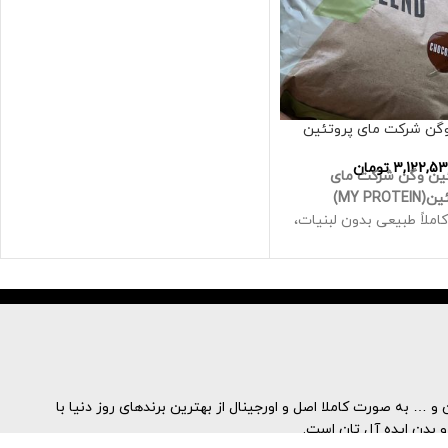
وگن شرکت مای پروتئین
3,122,5
تومان
ین وگن شرکت مای
MY PROTE)
املاً طبیعی بدون لبنیات،
ای آمینه ضروری و بیش
گرم پروتئین در هر وعده برای
 که با رژیم غذایی گیاهی
مرین می کنند
 پروتئین نخود و پروتئین
 ای، ترکیب وگان ما یک
وتئین بالا است که برای
تیابی به اهداف تناسب
و … به صورت کاملا اصل و اورجینال از بهترین برندهای روز دنیا با
 شما ایجاد شده است
و بدن ایده آل تان است.
فظ عضلات مهم شما کمک