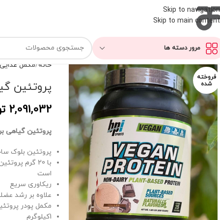
Skip to navigation
Skip to main content
مرور دسته ها
خانه
مکمل غذایی
فروخته
پروتئین گیاه
شده
2,091,032
تو
پروتئین گیاهی برند 
پروتئین بلوک سا
با 20 گرم پرو
است
ریکاوری سریع
علاوه بر رشد عضل
مکمل پودر پروتئین
1کیلوگرم