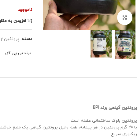
ناموجود
برای بزرگنمایی کلیک کنید
افزودن به مقا
دسته:
پروتئین whey وگان
برند:
بی پی آی
پروتئین گیاهی برند BPI
پروتئین بلوک ساختمانی عضله است
با 20 گرم پروتئین در هر پیمانه، طعم وانیل پروتئین گیاهی یک منبع خوشمزه و راحت از این ماکرو عضله ساز است
ریکاوری سریع