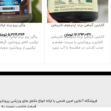
کازئین گیاهی برند اپتیموم ناتریشن
وگن پرو برند اپلای
12,793,036
تومان
5,324,364
توما
کازئین گیاهی برند اپتیموم ناتریشن
کازئین، پروتئینی با سرعت هضم و
ترکیب کامل پروتئین گیا
جذب کندتر، در مقایسه با آب پنیر،
ترکیبی از پروتئین سویا،
ممکن است
نخود فرنگی، قهو
فروشگاه آنلاین امین فتحی با ارائه انواع مکمل های ورزشی پروتئینه
قیمت مناسب نسبت به نمون