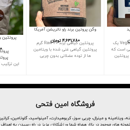
د
وگن‌ پروتین برند راو ناتریشن آمریکا
پروتئین 
ن
4,631,780
تومان
وگن پرو برند اپلاید Vegan-Pro یک
پروتئین گیاهی برند Raw 20 گرم
30
هی است که
پروتئین گیاهی غنی شده با ویتامین
پروتئ
 پروتئین
ها از توده عضلانی بدون چربی
پروتئین(IN
ه
پشتیبانی می
این ترکیب ک
حاوی اسیده
از 22 
افرادی است
ت
با ایزوله
برنج قهوه
فروشگاه امین فتحی
شیک با پر
کمک به دس
، ویتامینه و مینرال، چربی سوز، کربوهیدارت، آمینواسید، گلوتامین، کراتین 
اندام
ه های موجود در بازار همراه شما ورزشکاران عزیز در راه رسیدن به اهداف 
به رشد و ح