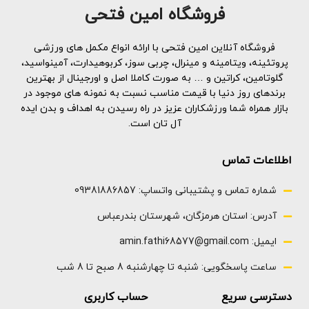
فروشگاه امین فتحی
فروشگاه آنلاین امین فتحی با ارائه انواع مکمل های ورزشی
پروتئینه، ویتامینه و مینرال، چربی سوز، کربوهیدارت، آمینواسید،
گلوتامین، کراتین و … به صورت کاملا اصل و اورجینال از بهترین
برندهای روز دنیا با قیمت مناسب نسبت به نمونه های موجود در
بازار همراه شما ورزشکاران عزیز در راه رسیدن به اهداف و بدن ایده
آل تان است.
اطلاعات تماس
شماره تماس و پشتیبانی واتساپ: 09381886857
آدرس: استان هرمزگان، شهرستان بندرعباس
ایمیل: amin.fathi68577@gmail.com
ساعت پاسخگویی: شنبه تا چهارشنبه 8 صبح تا 8 شب
دسترسی سریع
حساب کاربری