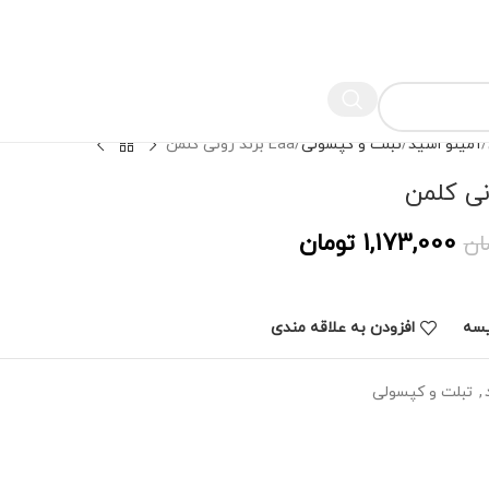
آمینو اسید
تبلت و کپسولی
Eaa برند رونی کلمن
1,173,000
تومان
ان
یسه
افزودن به علاقه مندی
,
تبلت و کپسولی