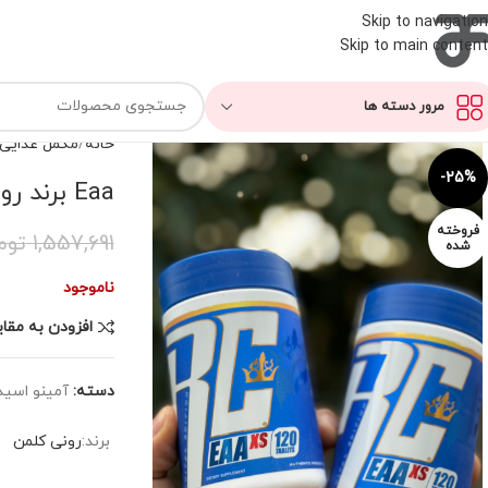
Skip to navigation
Skip to main content
مرور دسته ها
خانه
مکمل غذایی
-25%
Eaa برند رونی کلمن
فروخته
1,557,691
توم
شده
ناموجود
افزودن به مقا
دسته:
آمینو اسید
برند:
رونی کلمن