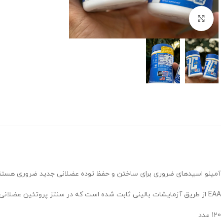
برای بزرگنمایی کلیک کنید
آمینو اسیدهای ضروری برای ساختن و حفظ توده عضلانی جدید ضروری هستند. آ
EAA از طریق آزمایشات بالینی ثابت شده است که در سنتز پروتئین عضلانی، ترمیم و رشد بافت عضلانی موثرترین هستند. بله، حتی بیشتر از پروتئین آب پنیر و BCAA.
120 عدد