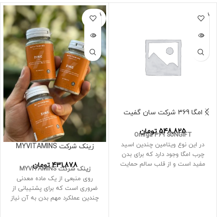
بدن در برابر آسیب اکسیداتیو کمک
ترکیب تقویت کننده کلاژن وگان
میکند
این مولتی ویتامین‌های خوشمزه
فروخته
فروخته
حاوی آمینو اسیدهای گیاهی هستند
شده
شده
که ممکن است به تولید کلاژن
کمک کنند
امگا 369 شرکت سان گفیت
548,825
تومان
Omrga 369 SUNGIFT
در این نوع ویتامین چندین اسید
زینک شرکت MYVITAMINS
چرب امگا وجود دارد که برای بدن
مفید است و از قلب سالم حمایت
431,878
تومان
زینک شرکت MYVITAMINS
می کند.
روی منبعی از یک ماده معدنی
این یک تغذیه کامل امگا در بهترین
ضروری است که برای پشتیبانی از
حالت با روغن های ارگانیک و
چندین عملکرد مهم بدن به آن نیاز
اسیدهای چرب است که بدن شما
داریم
هر روز به آن نیاز دارد