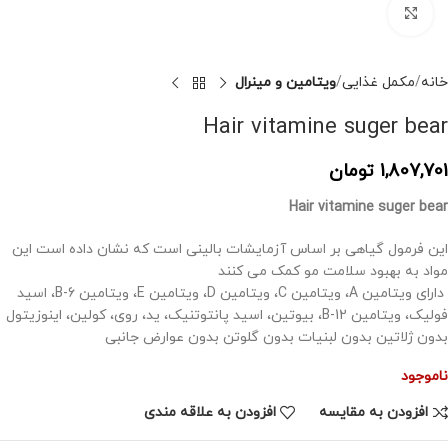
برای بزرگنمایی کلیک کنید
خانه
مکمل غذایی
ویتامین و مینرال
Hair vitamine suger bear
1,807,701
تومان
Hair vitamine suger bear
این فرمول گیاهی بر اساس آزمایشات بالینی است که نشان داده است این
مواد به بهبود سلامت مو کمک می کنند
دارای ویتامین A، ویتامین C، ویتامین D، ویتامین E، ویتامین B-6، اسید
فولیک، ویتامین B-12، بیوتین، اسید پانتوتنیک، ید، روی، کولین، اینوزیتول
بدون ژلاتین بدون لبنیات بدون گلوتن بدون عوارض جانبی
ناموجود
افزودن به مقایسه
افزودن به علاقه مندی