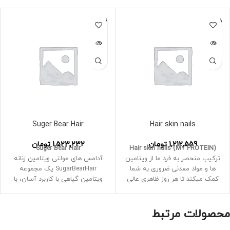
فروخته
فروخته
شده
شده
Suger Bear Hair
Hair skin nails
1,212,559
تومان
1,523,232
تومان
Suger Bear Hair
Hair skin nails (MY PROTEIN)
ترکیب منحصر به فرد ما از ویتامین
آدامس های مولتی ویتامین زنانه
ها و مواد معدنی ضروری به شما
SugarBearHair یک مجموعه
کمک میکند تا هر روز ظاهری عالی
ویتامین گیاهی با کاربرد آسان، با
داشته باشید
فرمول علمی و گیاهی است که برای
مناسب برای رویش و حفظ مو
خانم ها طراحی شده است
پوست و ناخن
همراه با ویتامین های B-12، C، D-2،
محصولات مرتبط
دارای ویتامین C که به محافظت از
E، گلوتاتیون، امگا 3 وگان، فولات،