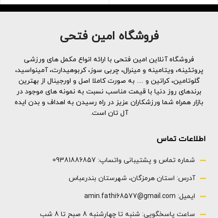
این به حفظ سلامت مو، پوست و
90 عدد گپسول
ناخن‌های شما کمک می‌کند و در
عین حال به عنوان یک
آنتی‌اکسیدان نیز عمل می‌کند
فروشگاه امین فتحی
این بدان معناست که روی می‌تواند
به کاهش آسیب سلول‌های ما ناشی
از اکسیداسیون کمک کند
فروشگاه آنلاین امین فتحی با ارائه انواع مکمل های ورزشی
90عدد
پروتئینه، ویتامینه و مینرال، چربی سوز، کربوهیدارت، آمینواسید،
گلوتامین، کراتین و … به صورت کاملا اصل و اورجینال از بهترین
برندهای روز دنیا با قیمت مناسب نسبت به نمونه های موجود در
بازار همراه شما ورزشکاران عزیز در راه رسیدن به اهداف و بدن ایده
آل تان است.
اطلاعات تماس
شماره تماس و پشتیبانی واتساپ: 09381886857
آدرس: استان هرمزگان، شهرستان بندرعباس
ایمیل: amin.fathi68577@gmail.com
ساعت پاسخگویی: شنبه تا چهارشنبه 8 صبح تا 8 شب