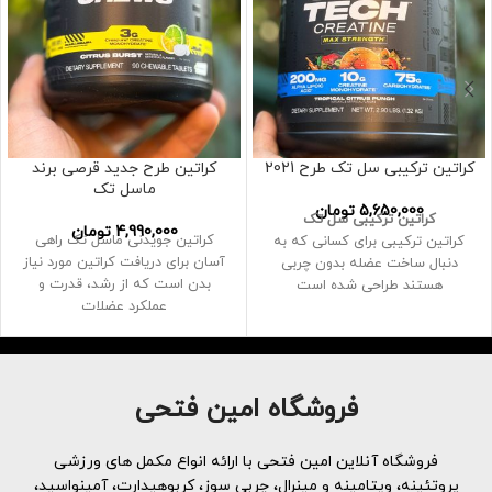
کراتین ترکیبی سل تک طرح 2021
کراتین طرح جدید قرصی برند
ماسل تک
5,650,000
تومان
کراتین ترکیبی سل تک
4,990,000
تومان
کراتین جویدنی ماسل تک راهی
کراتین ترکیبی برای کسانی که به
آسان برای دریافت کراتین مورد نیاز
دنبال ساخت عضله بدون چربی
بدن است که از رشد، قدرت و
هستند طراحی شده است
عملکرد عضلات
هر پیمانه دارای 5گرم کراتین
زود هضم و 2 مورد از مهم ترین
ویتامین ها را فراهم میکند
1.5کیلوگرم وزن
فروشگاه امین فتحی
فروشگاه آنلاین امین فتحی با ارائه انواع مکمل های ورزشی
پروتئینه، ویتامینه و مینرال، چربی سوز، کربوهیدارت، آمینواسید،