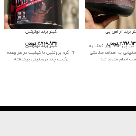
ر برند آر اس پی
گینر برند نوترکس
2,998,9
تومان
2,708,832
تومان
گینر برند آر اس پی RSP برای کمک به
گینر برند نوترکس
دستیابی به اهداف سلامتی
24 گرم پروتئین با کیفیت در هر وعده
سب اندام متولد شد
ترکیب چند پروتئینی پیشرفته
کنسانتره پروتئین آب پنیر، ایزوله و
آب پنیر هیدرولیز شده را فراهم می
کند
سرشار از BCAA و EAAs
به حداکثر رساندن رشد و بازیابی کمک
می کند
کم کربوهیدرات و چربی
یک ترکیب پیشرفته چند پروتئینی
است. این ماهیچه های شما را با 24
گرم پروتئین درجه یک در هر وعده
تامین می کند