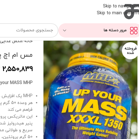
Skip to navigation
Skip to main content
مرور دسته ها
خانه
مکمل غذایی
فروخته
مس ام اچ پ
شده
2,550,839
 your MASS MHP
MHP یک افزایش دهنده وزن متراکم مغذی با 1350 کالری عضله سازی است
هر وعد
فراهم می کند
این ماتریکس پروتئ
پنیر هیدرولیز شد
سریع و طولانی مدت
50 گرم پروتئین، 1350 گرم کالری، 11 گرم BCAA، 23 گرم EAA