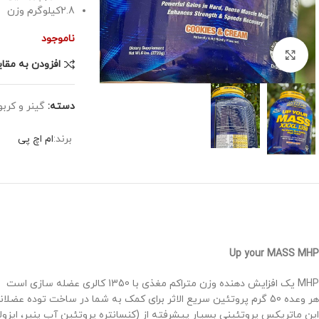
2.8کیلوگرم وزن
ناموجود
برای بزرگنمایی کلیک کنید
افزودن به مقا
دسته:
گینر و کرب
برند:
ام اچ پی
Up your MASS MHP
MHP یک افزایش دهنده وزن متراکم مغذی با 1350 کالری عضله سازی است
هر وعده 50 گرم پروتئین سریع الاثر برای کمک به شما در ساخت توده عضلانی، افزایش قدرت و افزایش ریکاوری فراهم می کند
این ماتریکس پروتئینی بسیار پیشرفته از (کنسانتره پروتئین آب پنیر، ایزو