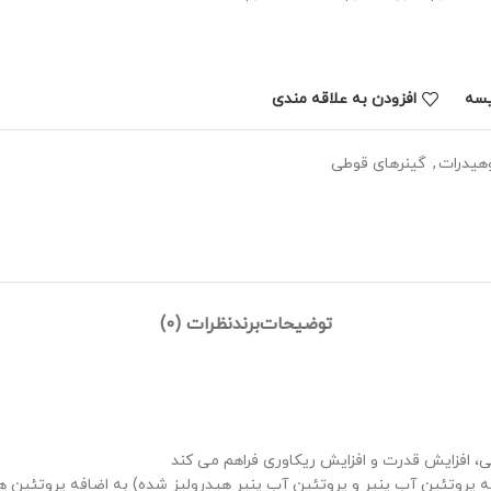
یسه
افزودن به علاقه مندی
وهیدرات
,
گینرهای قوطی
توضیحات
برند
نظرات (0)
له پروتئین آب پنیر و پروتئین آب پنیر هیدرولیز شده) به اضافه پروتئین 