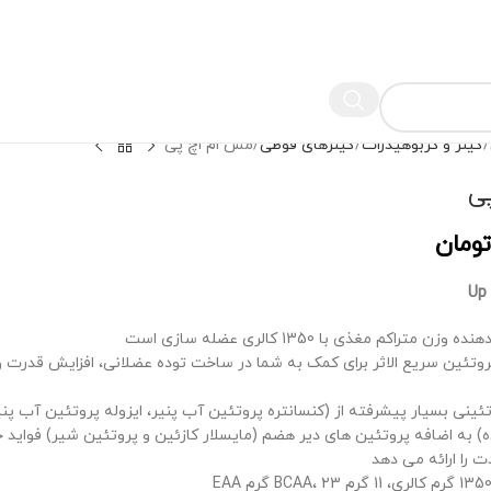
گینر و کربوهیدرات
گینرهای قوطی
مس ام اچ پی
ی
تومان
Up
ه 50 گرم پروتئین سریع الاثر برای کمک به شما در ساخت توده عضلانی، افزایش قدرت
ینی بسیار پیشرفته از (کنسانتره پروتئین آب پنیر، ایزوله پروتئین آب پن
ه) به اضافه پروتئین های دیر هضم (مایسلار کازئین و پروتئین شیر) فواید 
 را ارائه می دهد