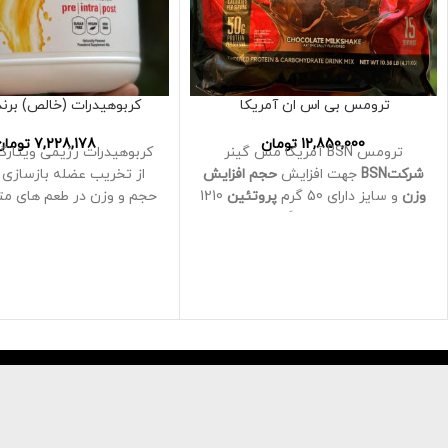
ترومس بی اس ان آمریکا
کربوهیدرات (خالص) برند
12,850,000
تومان
7,228,178
تومان
ترومس BSN آمریکا مس گینر
کربوهیدرات رژیمی ویتارگ
شرکتBSN
جهت افزایش
حجم افزایش
از تخریب عضله بازسازی
وزن
و سایز دارای 50 گرم
پروتئین
1210
حجم و وزن در طعم های متف
کالری در وزن 4560 گرم طعم های
و انبه در وزن 2000گرم
بسیار جذاب
توت فرنگی
و
شکلات
15سروینگ