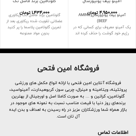
آمینو بیف یونیورسال
گلوتامین برند ماسل تک
4,950,000
تومان
1,434,000
تومان
آمینو بیف یونیورسال(َAMINO
گلوتامین برند ماسل تک ریکاوری
BEEF)
عضلانی تقویت شده ریکاوری بعد از
یک آمینو معروف برای کسانی که در
تمرین گلوتامین پلاسما را پر کنید
رژیم خود گوشت را حذف کرده اند
بدون مواد ممنوعه
دارای پروتئین ایزوله گوشت و
آلبومین گوشت گاو
400 عدد (سایز بزرگ)
فروشگاه امین فتحی
فروشگاه آنلاین امین فتحی با ارائه انواع مکمل های ورزشی
پروتئینه، ویتامینه و مینرال، چربی سوز، کربوهیدارت، آمینواسید،
گلوتامین، کراتین و … به صورت کاملا اصل و اورجینال از بهترین
برندهای روز دنیا با قیمت مناسب نسبت به نمونه های موجود در
بازار همراه شما ورزشکاران عزیز در راه رسیدن به اهداف و بدن ایده
آل تان است.
اطلاعات تماس