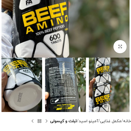
برای بزرگنمایی کلیک کنید
خانه
مکمل غذایی
آمینو اسید
تبلت و کپسولی