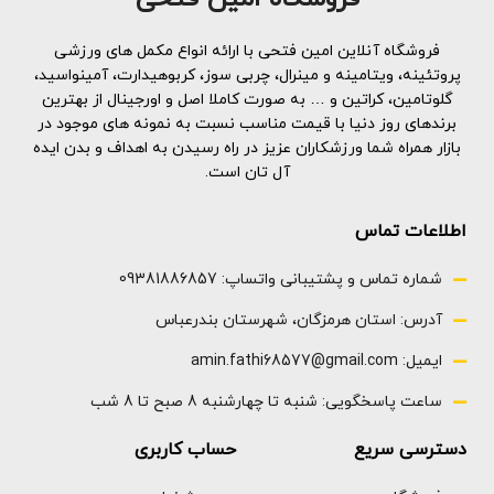
فروشگاه آنلاین امین فتحی با ارائه انواع مکمل های ورزشی
پروتئینه، ویتامینه و مینرال، چربی سوز، کربوهیدارت، آمینواسید،
گلوتامین، کراتین و … به صورت کاملا اصل و اورجینال از بهترین
برندهای روز دنیا با قیمت مناسب نسبت به نمونه های موجود در
بازار همراه شما ورزشکاران عزیز در راه رسیدن به اهداف و بدن ایده
آل تان است.
اطلاعات تماس
شماره تماس و پشتیبانی واتساپ: 09381886857
آدرس: استان هرمزگان، شهرستان بندرعباس
ایمیل: amin.fathi68577@gmail.com
ساعت پاسخگویی: شنبه تا چهارشنبه 8 صبح تا 8 شب
دسترسی سریع
حساب کاربری