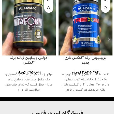
تریبلیوس برند آلمکس طرح
مولتی ویتاپین زنانه برند
جدید
آلمکس
2,845,484
تومان
2,950,000
تومان
تقویت‌کننده طبیعی تستوسترون –
فراتر از یک مولتی‌ویتامین معمولی،
ALLMAX TRIBX90 گونه بلغاری
یک مکمل پیشرفته و جامع برای
Tribulus Terrestris با کیفیت بالا را
مردان فعال است که تمام جنبه‌های
ارائه می‌دهد. هر کپسول حاوی
سلامت، انرژی و
حداقل
فروشگاه امین فتحی