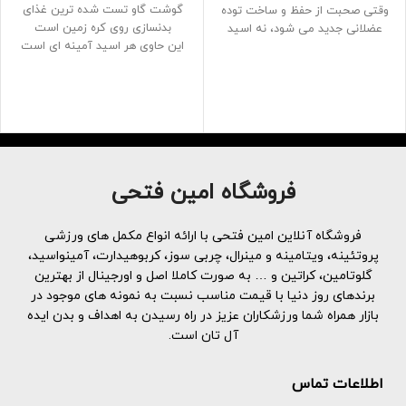
گوشت گاو تست شده ترین غذای
وقتی صحبت از حفظ و ساخت توده
بدنسازی روی کره زمین است
عضلانی جدید می شود، نه اسید
این حاوی هر اسید آمینه ای است
آمینه ضروری به معنای واقعی کلمه
که برای رشد و ریکاوری آنابولیسم
ضروری هستند
ماهیچه ها نیاز دارید، به علاوه با
این گروه از اسیدهای آمینه را نمی
آمینوهای گوشت گاو
توان در بدن ما سنتز کرد
اکنون می توانید آنابولیسم گوشت
R1 Essential Amino 9 Energy 7.5
گاو را به شکل فوق غلیظ و بسیار
گرم از 9 EAA را با برگ چای برای
راحت یک قرص، بدون هیچ گونه
انرژی و الکترولیت های اضافه شده
چربی، مهار کنید
برای هیدراتاسیون ارائه می دهد
فروشگاه امین فتحی
30سرو
فروشگاه آنلاین امین فتحی با ارائه انواع مکمل های ورزشی
پروتئینه، ویتامینه و مینرال، چربی سوز، کربوهیدارت، آمینواسید،
گلوتامین، کراتین و … به صورت کاملا اصل و اورجینال از بهترین
برندهای روز دنیا با قیمت مناسب نسبت به نمونه های موجود در
بازار همراه شما ورزشکاران عزیز در راه رسیدن به اهداف و بدن ایده
آل تان است.
اطلاعات تماس