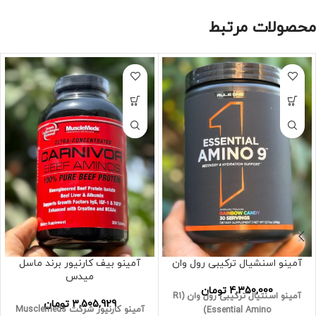
محصولات مرتبط
آمینو اسنشیال ترکیبی رول وان
آمینو بیف کارنیور برند ماسل
میدس
4,350,000
تومان
آمینو اسنتیال ترکیبی رول وان (R1
3,505,929
تومان
آمینو کارنیور شرکت Musclemeds
Essential Amino)