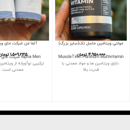
مولتی ویتامین ماسل تک(سایز بزرگ)
آلفا من شرکت مای وی
4,950,000
تومان
1,509,235
تومان
MuscleTech Platinum Multivitamin
Alpha Men شرکت مای ویتامین
دارای ویتامین ها و مواد معدنی با
ترکیبی نوآورانه از ویتامین
قدرت بالا
معدنی است
هر وعده 18 ویتامین و مواد معدنی
برای حمایت از سلامت و 
شامل 100٪ یا بیشتر از نیاز روزانه شما
مردان فعال و مدرن طراح
به ویتامین های A، C، E، B6 و B12 را
تامین می کند
E برای محافظت از بدن
حاوی ویتامین C برای حمایت از
به علاوه وی
سیستم ایمنی است
محافظت از استخوان ه
همچنین سلنیوم، روی و بی
حفظ سلامت مو و پ