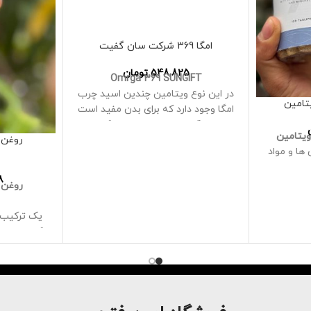
امگا 369 شرکت سان گفیت
548,825
تومان
Omrga 369 SUNGIFT
در این نوع ویتامین چندین اسید چرب
تامین
امگا وجود دارد که برای بدن مفید است
و از قلب سالم حمایت می کند.
این یک تغذیه کامل امگا در بهترین
روغن 
 ها و مواد
حالت با روغن های ارگانیک و اسیدهای
چرب است که بدن شما هر روز به آن
8
تندرستی
نیاز دارد
روغن 
ی شده است
90 عدد گپسول
حاوی آنتی اکسیدان ها، ویتامین A و
یک ترکیب و
که به طور 
تامین C و کلسیم برای
وضعیت پوس
ا است
حاوی کلاژن 
وتین برای
فراهمی زیس
وست
عنوان منبع
زنج