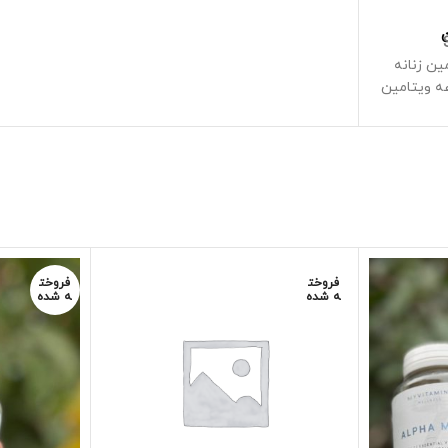
ن زنانه
 مجموعه ویتامین
فرمول علمی
 ها طراحی
همراه با ویتامین های B-12، C، D-2، E،
گا 3 وگان، فولات،
ژن وگان
شمزه حاوی
ستند که
فروخت
فروخت
 کمک کنند
ه شده
ه شده