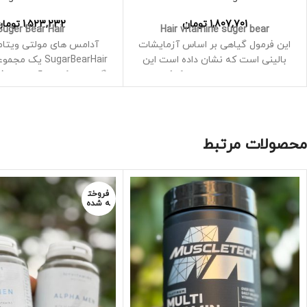
1,807,701
تومان
1,523,232
تومان
Suger Bear Hair
Hair vitamine suger bear
این فرمول گیاهی بر اساس آزمایشات
آدامس های مولتی ویتامی
بالینی است که نشان داده است این
SugarBearHair یک
مواد به بهبود سلامت مو کمک می
گیاهی با کاربرد آسان، با 
کنند
و گیاهی است که برای خانم
دارای ویتامین A، ویتامین C،
شده است
ویتامین D، ویتامین E، ویتامین B-6،
اسید فولیک، ویتامین B-12، بیوتین،
گلوتاتیون، ام
محصولات مرتبط
اسید پانتوتنیک، ید، روی، کولین،
ترکیب تقویت کننده کلا
اینوزیتول
این مولتی ویتامین‌های خو
بدون ژلاتین بدون لبنیات بدون گلوتن
آمینو اسیدهای گیاهی ه
فروخت
بدون عوارض جانبی
ممکن است به تولید کلاژن
ه شده