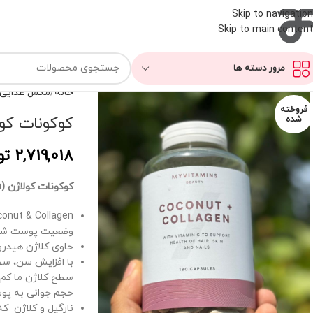
Skip to navigation
Skip to main content
مرور دسته ها
خانه
مکمل غذایی
فروخته
کوکونات کول
شده
2,719,018
تو
کوکونات کولاژن (coconat & colagen)
وضعیت پوست شما
حاوی کلاژن هیدرو
با افزایش سن، سط
حجم جوانی به پو
نارگیل و کلاژن که