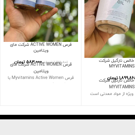
قرص ACTIVE WOMEN شرکت مای
ویتامین
خالص نارگیل شرکت
583,000
تومان
1,156,801
تومان
قرص ACTIVE WOMEN شرکت مای
MYVITAMINS
ویتامین
قرص Myvitamins Active Women با
1,899,86
تومان
خالص نارگیل شرکت
بیش از 10 ویتامین و مواد معدنی
MYVITAMINS
ضروری فرموله شده است که به شما
یژه از مواد معدنی است
کمک می کند هر روز بهترین احساس
ماهرانه ای برای حمایت از
خود را داشته باشید
ت شما فرموله شده است
ترکیب متخصص ما شامل ویتامین C
هیدرولیز شده برای بهبود
برای حفظ عملکرد سیستم ایمنی
تی آن و روغن نارگیل به
محافظت از سلول ها در برابر استرس
 طبیعی تری گلیسیرید با
اکسیداتیو
یره متوسط ​​است